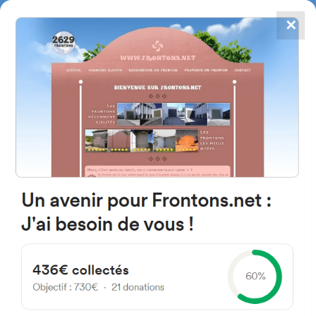
✕
4784
frontones
FRONTONS.NET
BUSCAR UN FRONTÓN
AÑADIR UN FRONTÓN
47140 Laguna de Duero,
Valladolid Espagne
Calle l Prado 12 España
#3851