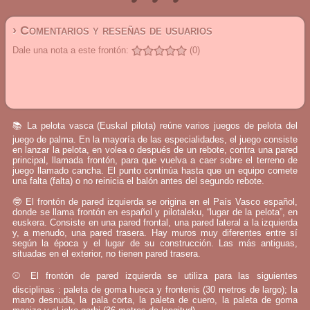
› Comentarios y reseñas de usuarios
Dale una nota a este frontón:
(0)
📚 La pelota vasca (Euskal pilota) reúne varios juegos de pelota del
juego de palma. En la mayoría de las especialidades, el juego consiste
en lanzar la pelota, en volea o después de un rebote, contra una pared
principal, llamada frontón, para que vuelva a caer sobre el terreno de
juego llamado cancha. El punto continúa hasta que un equipo comete
una falta (falta) o no reinicia el balón antes del segundo rebote.
🤓 El frontón de pared izquierda se origina en el País Vasco español,
donde se llama frontón en español y pilotaleku, “lugar de la pelota”, en
euskera. Consiste en una pared frontal, una pared lateral a la izquierda
y, a menudo, una pared trasera. Hay muros muy diferentes entre sí
según la época y el lugar de su construcción. Las más antiguas,
situadas en el exterior, no tienen pared trasera.
⚾ El frontón de pared izquierda se utiliza para las siguientes
disciplinas : paleta de goma hueca y frontenis (30 metros de largo); la
mano desnuda, la pala corta, la paleta de cuero, la paleta de goma