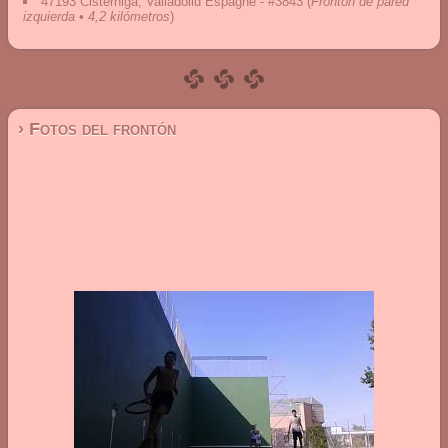
47193 Cistérniga, Valladolid Espagne - #3843
(
Frontón de pared
izquierda • 4,2 kilómetros
)
› Fotos del frontón