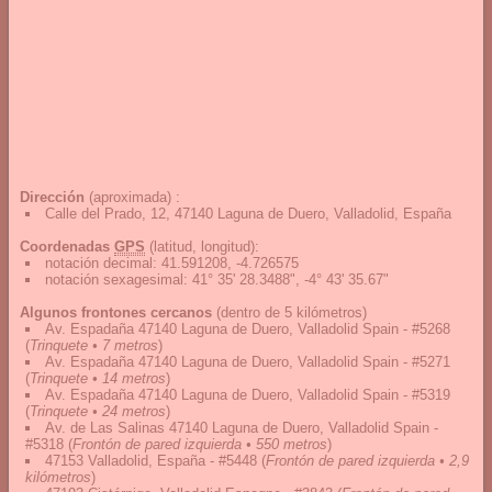
Dirección
(aproximada) :
Calle del Prado, 12, 47140 Laguna de Duero, Valladolid, España
Coordenadas
GPS
(latitud, longitud):
notación decimal
:
41.591208, -4.726575
notación sexagesimal
:
41° 35' 28.3488", -4° 43' 35.67"
Algunos frontones cercanos
(dentro de 5 kilómetros)
Av. Espadaña 47140 Laguna de Duero, Valladolid Spain - #5268
(
Trinquete • 7 metros
)
Av. Espadaña 47140 Laguna de Duero, Valladolid Spain - #5271
(
Trinquete • 14 metros
)
Av. Espadaña 47140 Laguna de Duero, Valladolid Spain - #5319
(
Trinquete • 24 metros
)
Av. de Las Salinas 47140 Laguna de Duero, Valladolid Spain -
#5318
(
Frontón de pared izquierda • 550 metros
)
47153 Valladolid, España - #5448
(
Frontón de pared izquierda • 2,9
kilómetros
)