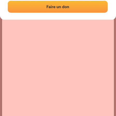
Localización
Fotos
Comentarios y reseñas
|
|
› Ubicación del frontón