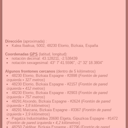
Dirección
(aproximada) :
Kalea Ibaikua, 5002, 48230 Elorrio, Bizkaia, España
Coordenadas
GPS
(latitud, longitud):
notación decimal
:
43.128211, -2.538439
notación sexagesimal
:
43° 7' 41.5596", -2° 32' 18.3804"
Algunos frontones cercanos
(dentro de 5 kilómetros)
48230 Elorrio, Bizkaia Espagne - #2898
(
Frontón de pared
izquierda • 327 metros
)
48230 Elorrio, Bizkaia Espagne - #2157
(
Frontón de pared
izquierda • 412 metros
)
48230 Elorrio, Bizkaia Espagne - #2903
(
Frontón de pared
izquierda • 757 metros
)
48291 Atxondo, Bizkaia Espagne - #2624
(
Frontón de pared
izquierda • 3,8 kilómetros
)
48291 Marzana, Bizkaia Espagne - #3367
(
Frontón de pared
izquierda • 3,9 kilómetros
)
Pagatza Industrialdea 20690 Elgeta, Gipuzkoa Espagne - #1472
(
Frontón de pared izquierda • 4,2 kilómetros
)
48250 Zaldibar, Bizkaia Espagne - #2796
(
Frontón de pared