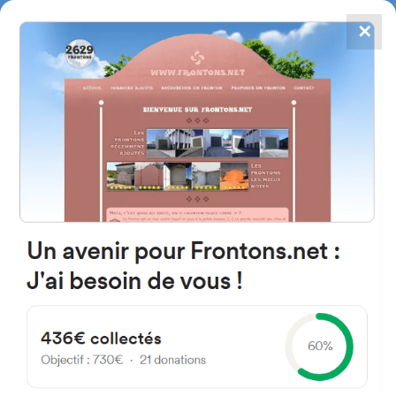
✕
4784
frontones
FRONTONS.NET
BUSCAR UN FRONTÓN
AÑADIR UN FRONTÓN
48230 Elorrio, Bizkaia Espagne
Kalea Ibaikua 5002 España
#2902
Frontón de pared izquierda