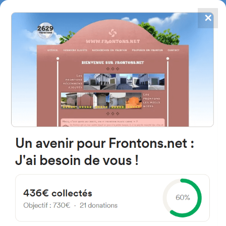
✕
4784
frontones
FRONTONS.NET
BUSCAR UN FRONTÓN
AÑADIR UN FRONTÓN
48280 Lekeitio, Bizkaia
Espagne
Paskual Abaroa Etorbidea 49 España
#2223