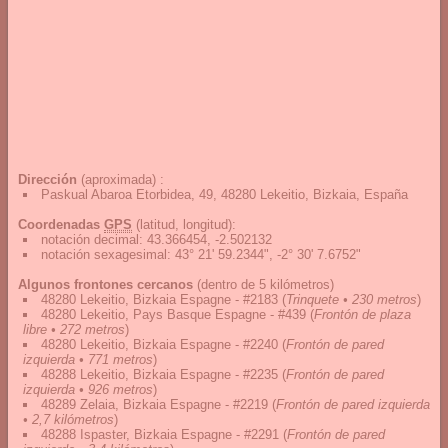
Dirección
(aproximada) :
Paskual Abaroa Etorbidea, 49, 48280 Lekeitio, Bizkaia, España
Coordenadas
GPS
(latitud, longitud):
notación decimal
:
43.366454, -2.502132
notación sexagesimal
:
43° 21' 59.2344", -2° 30' 7.6752"
Algunos frontones cercanos
(dentro de 5 kilómetros)
48280 Lekeitio, Bizkaia Espagne - #2183
(
Trinquete • 230 metros
)
48280 Lekeitio, Pays Basque Espagne - #439
(
Frontón de plaza
libre • 272 metros
)
48280 Lekeitio, Bizkaia Espagne - #2240
(
Frontón de pared
izquierda • 771 metros
)
48288 Lekeitio, Bizkaia Espagne - #2235
(
Frontón de pared
izquierda • 926 metros
)
48289 Zelaia, Bizkaia Espagne - #2219
(
Frontón de pared izquierda
• 2,7 kilómetros
)
48288 Ispaster, Bizkaia Espagne - #2291
(
Frontón de pared