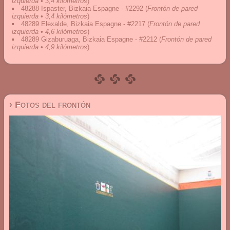
izquierda • 3,4 kilómetros
)
48288 Ispaster, Bizkaia Espagne - #2292
(
Frontón de pared
izquierda • 3,4 kilómetros
)
48289 Elexalde, Bizkaia Espagne - #2217
(
Frontón de pared
izquierda • 4,6 kilómetros
)
48289 Gizaburuaga, Bizkaia Espagne - #2212
(
Frontón de pared
izquierda • 4,9 kilómetros
)
› Fotos del frontón