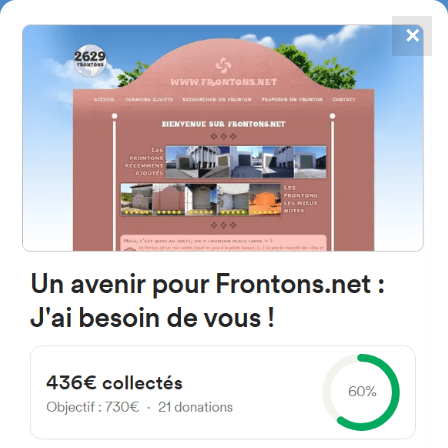
✕
4784
frontones
FRONTONS.NET
BUSCAR UN FRONTÓN
AÑADIR UN FRONTÓN
48300 Gernika-Lumo, Bizkaia
Espagne
Pedro de Elejalde Kalea 32 España
#2546