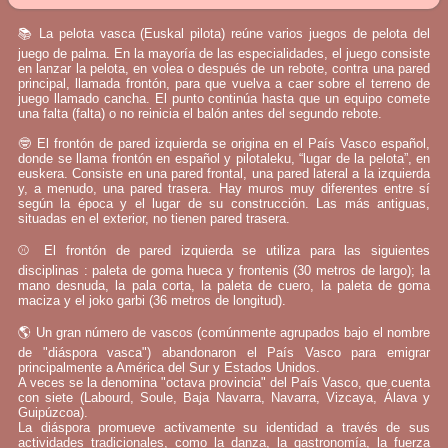
📚 La pelota vasca (Euskal pilota) reúne varios juegos de pelota del
juego de palma. En la mayoría de las especialidades, el juego consiste
en lanzar la pelota, en volea o después de un rebote, contra una pared
principal, llamada frontón, para que vuelva a caer sobre el terreno de
juego llamado cancha. El punto continúa hasta que un equipo comete
una falta (falta) o no reinicia el balón antes del segundo rebote.
🤓 El frontón de pared izquierda se origina en el País Vasco español,
donde se llama frontón en español y pilotaleku, “lugar de la pelota”, en
euskera. Consiste en una pared frontal, una pared lateral a la izquierda
y, a menudo, una pared trasera. Hay muros muy diferentes entre sí
según la época y el lugar de su construcción. Las más antiguas,
situadas en el exterior, no tienen pared trasera.
⚾ El frontón de pared izquierda se utiliza para las siguientes
disciplinas : paleta de goma hueca y frontenis (30 metros de largo); la
mano desnuda, la pala corta, la paleta de cuero, la paleta de goma
maciza y el joko garbi (36 metros de longitud).
🌎 Un gran número de vascos (comúnmente agrupados bajo el nombre
de "diáspora vasca") abandonaron el País Vasco para emigrar
principalmente a América del Sur y Estados Unidos.
A veces se la denomina "octava provincia" del País Vasco, que cuenta
con siete (Labourd, Soule, Baja Navarra, Navarra, Vizcaya, Álava y
Guipúzcoa).
La diáspora promueve activamente su identidad a través de sus
actividades tradicionales, como la danza, la gastronomía, la fuerza