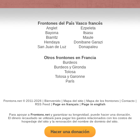
Frontones del País Vasco francés
Anglet
Ezpeleta
Bayona
Itsasu
Biarritz
Maule
Hendaya
Donibane Garazi
San Juan de Luz
Donapaleu
Otros frontones en Francia
Burdeos
Burdeos y Gironda
Tolosa
Tolosa y Garonne
París
Frontons.net © 2011-2026 |
Bienvenido
|
Mapa del sitio
|
Mapa de los frontones
|
Contacto
|
RSS Feed
|
Page en français
|
Page in english
Para apoyar a
Frontons.net
y garantizar su longevidad, puede hacer una donación.
El dinero recaudado se utilizará para pagar los gastos relacionados con los costos de
hospedaje del sitio y la renovación del nombre de dominio del sitio.
Hacer una donación