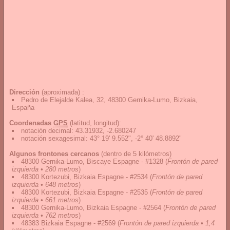
Dirección
(aproximada) :
Pedro de Elejalde Kalea, 32, 48300 Gernika-Lumo, Bizkaia,
España
Coordenadas
GPS
(latitud, longitud):
notación decimal
:
43.31932, -2.680247
notación sexagesimal
:
43° 19' 9.552", -2° 40' 48.8892"
Algunos frontones cercanos
(dentro de 5 kilómetros)
48300 Gernika-Lumo, Biscaye Espagne - #1328
(
Frontón de pared
izquierda • 280 metros
)
48300 Kortezubi, Bizkaia Espagne - #2534
(
Frontón de pared
izquierda • 648 metros
)
48300 Kortezubi, Bizkaia Espagne - #2535
(
Frontón de pared
izquierda • 661 metros
)
48300 Gernika-Lumo, Bizkaia Espagne - #2564
(
Frontón de pared
izquierda • 762 metros
)
48383 Bizkaia Espagne - #2569
(
Frontón de pared izquierda • 1,4