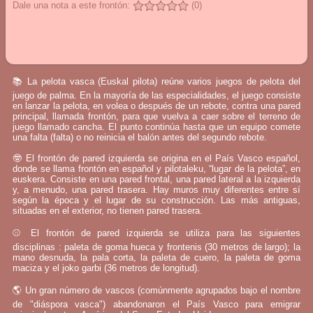
Dale una nota a este frontón:
(0)
📚 La pelota vasca (Euskal pilota) reúne varios juegos de pelota del
juego de palma. En la mayoría de las especialidades, el juego consiste
en lanzar la pelota, en volea o después de un rebote, contra una pared
principal, llamada frontón, para que vuelva a caer sobre el terreno de
juego llamado cancha. El punto continúa hasta que un equipo comete
una falta (falta) o no reinicia el balón antes del segundo rebote.
🤓 El frontón de pared izquierda se origina en el País Vasco español,
donde se llama frontón en español y pilotaleku, “lugar de la pelota”, en
euskera. Consiste en una pared frontal, una pared lateral a la izquierda
y, a menudo, una pared trasera. Hay muros muy diferentes entre sí
según la época y el lugar de su construcción. Las más antiguas,
situadas en el exterior, no tienen pared trasera.
⚾ El frontón de pared izquierda se utiliza para las siguientes
disciplinas : paleta de goma hueca y frontenis (30 metros de largo); la
mano desnuda, la pala corta, la paleta de cuero, la paleta de goma
maciza y el joko garbi (36 metros de longitud).
🌎 Un gran número de vascos (comúnmente agrupados bajo el nombre
de "diáspora vasca") abandonaron el País Vasco para emigrar