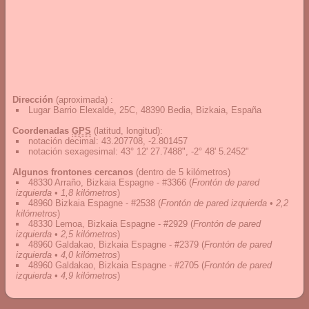
Dirección
(aproximada) :
Lugar Barrio Elexalde, 25C, 48390 Bedia, Bizkaia, España
Coordenadas
GPS
(latitud, longitud):
notación decimal
:
43.207708, -2.801457
notación sexagesimal
:
43° 12' 27.7488", -2° 48' 5.2452"
Algunos frontones cercanos
(dentro de 5 kilómetros)
48330 Arraño, Bizkaia Espagne - #3366
(
Frontón de pared
izquierda • 1,8 kilómetros
)
48960 Bizkaia Espagne - #2538
(
Frontón de pared izquierda • 2,2
kilómetros
)
48330 Lemoa, Bizkaia Espagne - #2929
(
Frontón de pared
izquierda • 2,5 kilómetros
)
48960 Galdakao, Bizkaia Espagne - #2379
(
Frontón de pared
izquierda • 4,0 kilómetros
)
48960 Galdakao, Bizkaia Espagne - #2705
(
Frontón de pared
izquierda • 4,9 kilómetros
)