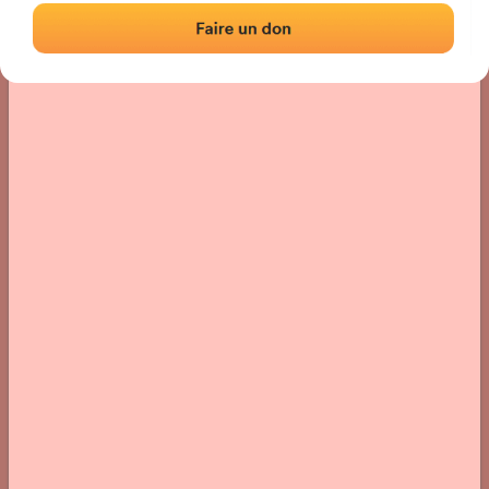
Localización
Fotos
Comentarios y reseñas
|
|
› Ubicación del frontón