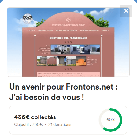
✕
4784
frontones
FRONTONS.NET
BUSCAR UN FRONTÓN
AÑADIR UN FRONTÓN
48390 Bedia, Bizkaia Espagne
Lugar Barrio Elexalde 25C España
#2939
Frontón de pared izquierda