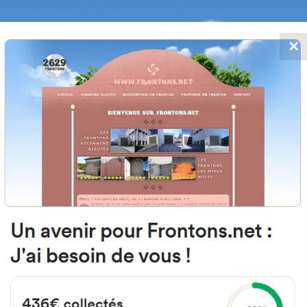
✕
FRONTONS.NET
MOS
BUSCAR UN FRONTÓN
AÑADIR UN
48810 Alonsotegi, Bizkaia Espagn
Nuestra Señora de la Guía Kalea 18 España
#2775
Frontón de pared izquierda