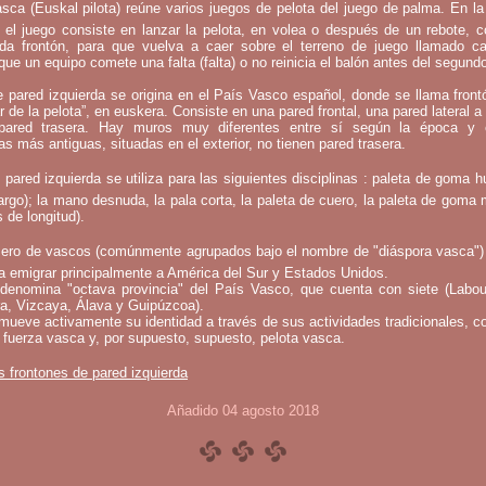
sca (Euskal pilota) reúne varios juegos de pelota del juego de palma. En l
 el juego consiste en lanzar la pelota, en volea o después de un rebote, 
mada frontón, para que vuelva a caer sobre el terreno de juego llamado c
que un equipo comete una falta (falta) o no reinicia el balón antes del segund
e pared izquierda se origina en el País Vasco español, donde se llama fron
ar de la pelota”, en euskera. Consiste en una pared frontal, una pared lateral a 
ared trasera. Hay muros muy diferentes entre sí según la época y 
as más antiguas, situadas en el exterior, no tienen pared trasera.
 pared izquierda se utiliza para las siguientes disciplinas : paleta de goma h
argo); la mano desnuda, la pala corta, la paleta de cuero, la paleta de goma 
 de longitud).
ero de vascos (comúnmente agrupados bajo el nombre de "diáspora vasca")
a emigrar principalmente a América del Sur y Estados Unidos.
denomina "octava provincia" del País Vasco, que cuenta con siete (Labou
a, Vizcaya, Álava y Guipúzcoa).
mueve activamente su identidad a través de sus actividades tradicionales, c
 fuerza vasca y, por supuesto, supuesto, pelota vasca.
s frontones de pared izquierda
Añadido 04 agosto 2018