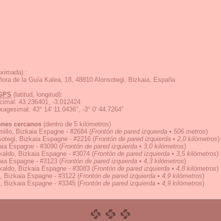
ximada) :
ora de la Guía Kalea, 18, 48810 Alonsotegi, Bizkaia, España
GPS
(latitud, longitud):
cimal
:
43.236401, -3.012424
exagesimal
:
43° 14' 11.0436", -3° 0' 44.7264"
ones cercanos
(dentro de 5 kilómetros)
illo, Bizkaia Espagne - #2684
(
Frontón de pared izquierda • 506 metros
)
otegi, Bizkaia Espagne - #2216
(
Frontón de pared izquierda • 2,0 kilómetros
)
aia Espagne - #3090
(
Frontón de pared izquierda • 3,0 kilómetros
)
kaldo, Bizkaia Espagne - #3074
(
Frontón de pared izquierda • 3,5 kilómetros
)
aia Espagne - #3123
(
Frontón de pared izquierda • 4,3 kilómetros
)
kaldo, Bizkaia Espagne - #3083
(
Frontón de pared izquierda • 4,8 kilómetros
)
, Bizkaia Espagne - #3122
(
Frontón de pared izquierda • 4,9 kilómetros
)
, Bizkaia Espagne - #3345
(
Frontón de pared izquierda • 4,9 kilómetros
)