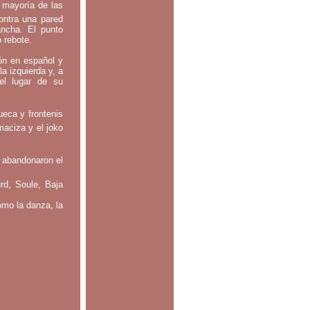
a mayoría de las
contra una pared
ancha. El punto
o rebote.
tón en español y
la izquierda y, a
el lugar de su
ueca y frontenis
maciza y el joko
 abandonaron el
rd, Soule, Baja
omo la danza, la