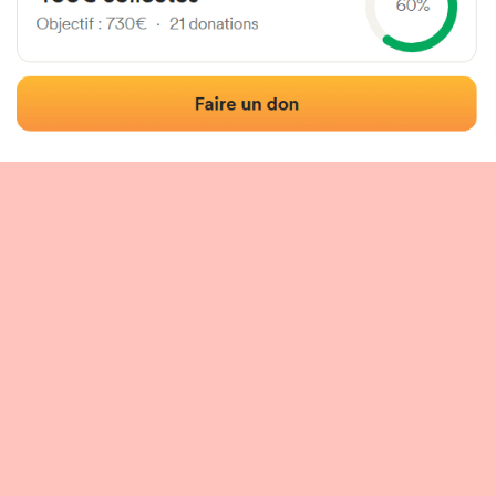
Localización
Fotos
Comentarios y reseñas
|
|
n del frontón