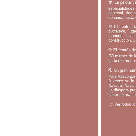
📚 La pelota va
especialidades,
principal, lla
continúa hasta 
🤓 El frontón d
pilotaleku, “lug
menudo, una p
construcción. L
⚾ El frontón de
(30 metros de l
garbi (36 metros
🌎 Un gran núm
País Vasco par
A veces se la 
Navarra, Navarr
La diáspora pro
gastronomía, la
👉
Ver todos lo