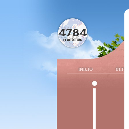
4784
frontones
INICIO
ÚLTI