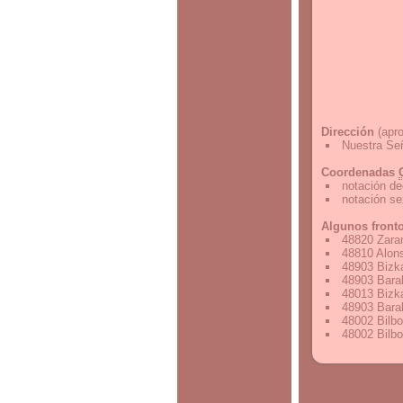
Dirección
(apro
Nuestra Señ
Coordenadas
notación de
notación s
Algunos front
48820 Zaram
48810 Alons
48903 Bizk
48903 Bara
48013 Bizk
48903 Bara
48002 Bilbo
48002 Bilbo