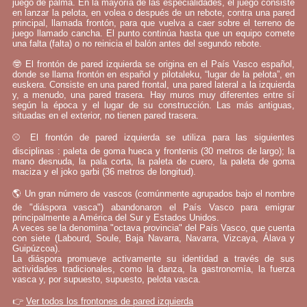
juego de palma. En la mayoría de las especialidades, el juego consiste
en lanzar la pelota, en volea o después de un rebote, contra una pared
principal, llamada frontón, para que vuelva a caer sobre el terreno de
juego llamado cancha. El punto continúa hasta que un equipo comete
una falta (falta) o no reinicia el balón antes del segundo rebote.
🤓 El frontón de pared izquierda se origina en el País Vasco español,
donde se llama frontón en español y pilotaleku, “lugar de la pelota”, en
euskera. Consiste en una pared frontal, una pared lateral a la izquierda
y, a menudo, una pared trasera. Hay muros muy diferentes entre sí
según la época y el lugar de su construcción. Las más antiguas,
situadas en el exterior, no tienen pared trasera.
⚾ El frontón de pared izquierda se utiliza para las siguientes
disciplinas : paleta de goma hueca y frontenis (30 metros de largo); la
mano desnuda, la pala corta, la paleta de cuero, la paleta de goma
maciza y el joko garbi (36 metros de longitud).
🌎 Un gran número de vascos (comúnmente agrupados bajo el nombre
de "diáspora vasca") abandonaron el País Vasco para emigrar
principalmente a América del Sur y Estados Unidos.
A veces se la denomina "octava provincia" del País Vasco, que cuenta
con siete (Labourd, Soule, Baja Navarra, Navarra, Vizcaya, Álava y
Guipúzcoa).
La diáspora promueve activamente su identidad a través de sus
actividades tradicionales, como la danza, la gastronomía, la fuerza
vasca y, por supuesto, supuesto, pelota vasca.
👉
Ver todos los frontones de pared izquierda