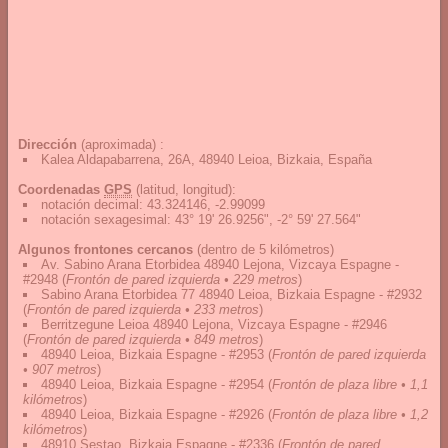
Dirección
(aproximada) :
Kalea Aldapabarrena, 26A, 48940 Leioa, Bizkaia, España
Coordenadas
GPS
(latitud, longitud):
notación decimal
:
43.324146, -2.99099
notación sexagesimal
:
43° 19' 26.9256", -2° 59' 27.564"
Algunos frontones cercanos
(dentro de 5 kilómetros)
Av. Sabino Arana Etorbidea 48940 Lejona, Vizcaya Espagne -
#2948
(
Frontón de pared izquierda • 229 metros
)
Sabino Arana Etorbidea 77 48940 Leioa, Bizkaia Espagne - #2932
(
Frontón de pared izquierda • 233 metros
)
Berritzegune Leioa 48940 Lejona, Vizcaya Espagne - #2946
(
Frontón de pared izquierda • 849 metros
)
48940 Leioa, Bizkaia Espagne - #2953
(
Frontón de pared izquierda
• 907 metros
)
48940 Leioa, Bizkaia Espagne - #2954
(
Frontón de plaza libre • 1,1
kilómetros
)
48940 Leioa, Bizkaia Espagne - #2926
(
Frontón de plaza libre • 1,2
kilómetros
)
48910 Sestao, Bizkaia Espagne - #2336
(
Frontón de pared