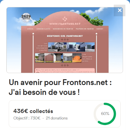
✕
4784
frontones
FRONTONS.NET
BUSCAR UN FRONTÓN
AÑADIR UN FRONTÓN
48940 Leioa, Bizkaia Espagne
Kalea Aldapabarrena 26A España
#2935
Frontón de pared izquierda