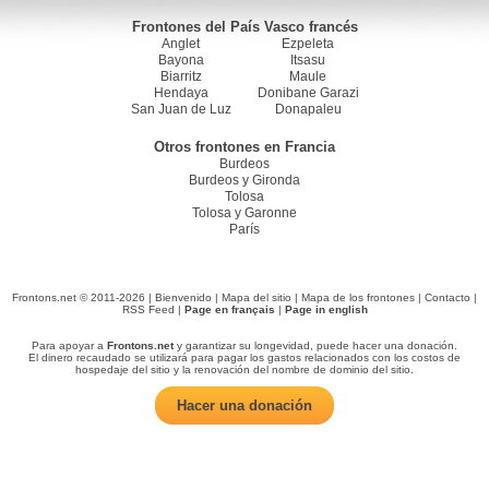
Frontones del País Vasco francés
Anglet
Ezpeleta
Bayona
Itsasu
Biarritz
Maule
Hendaya
Donibane Garazi
San Juan de Luz
Donapaleu
Otros frontones en Francia
Burdeos
Burdeos y Gironda
Tolosa
Tolosa y Garonne
París
Frontons.net © 2011-2026 |
Bienvenido
|
Mapa del sitio
|
Mapa de los frontones
|
Contacto
|
RSS Feed
|
Page en français
|
Page in english
Para apoyar a
Frontons.net
y garantizar su longevidad, puede hacer una donación.
El dinero recaudado se utilizará para pagar los gastos relacionados con los costos de
hospedaje del sitio y la renovación del nombre de dominio del sitio.
Hacer una donación