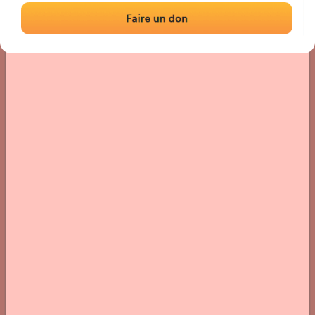
Localización
Fotos
Comentarios y reseñas
|
|
› Ubicación del frontón