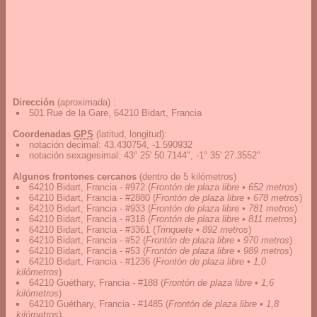
Dirección
(aproximada) :
501 Rue de la Gare, 64210 Bidart, Francia
Coordenadas
GPS
(latitud, longitud):
notación decimal
:
43.430754, -1.590932
notación sexagesimal
:
43° 25' 50.7144", -1° 35' 27.3552"
Algunos frontones cercanos
(dentro de 5 kilómetros)
64210 Bidart, Francia - #972
(
Frontón de plaza libre • 652 metros
)
64210 Bidart, Francia - #2880
(
Frontón de plaza libre • 678 metros
)
64210 Bidart, Francia - #933
(
Frontón de plaza libre • 781 metros
)
64210 Bidart, Francia - #318
(
Frontón de plaza libre • 811 metros
)
64210 Bidart, Francia - #3361
(
Trinquete • 892 metros
)
64210 Bidart, Francia - #52
(
Frontón de plaza libre • 970 metros
)
64210 Bidart, Francia - #53
(
Frontón de plaza libre • 989 metros
)
64210 Bidart, Francia - #1236
(
Frontón de plaza libre • 1,0
kilómetros
)
64210 Guéthary, Francia - #188
(
Frontón de plaza libre • 1,6
kilómetros
)
64210 Guéthary, Francia - #1485
(
Frontón de plaza libre • 1,8
kilómetros
)