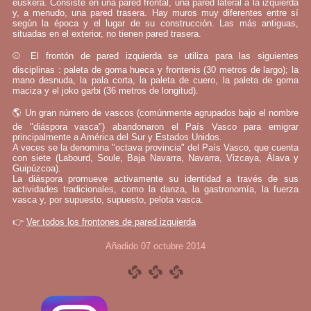
euskera. Consiste en una pared frontal, una pared lateral a la izquierda
y, a menudo, una pared trasera. Hay muros muy diferentes entre sí
según la época y el lugar de su construcción. Las más antiguas,
situadas en el exterior, no tienen pared trasera.
⚾ El frontón de pared izquierda se utiliza para las siguientes
disciplinas : paleta de goma hueca y frontenis (30 metros de largo); la
mano desnuda, la pala corta, la paleta de cuero, la paleta de goma
maciza y el joko garbi (36 metros de longitud).
🌎 Un gran número de vascos (comúnmente agrupados bajo el nombre
de "diáspora vasca") abandonaron el País Vasco para emigrar
principalmente a América del Sur y Estados Unidos.
A veces se la denomina "octava provincia" del País Vasco, que cuenta
con siete (Labourd, Soule, Baja Navarra, Navarra, Vizcaya, Álava y
Guipúzcoa).
La diáspora promueve activamente su identidad a través de sus
actividades tradicionales, como la danza, la gastronomía, la fuerza
vasca y, por supuesto, supuesto, pelota vasca.
👉
Ver todos los frontones de pared izquierda
Añadido 07 octubre 2014