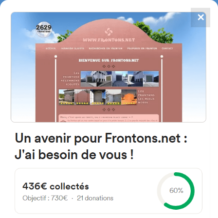
✕
4784
frontones
FRONTONS.NET
BUSCAR UN FRONTÓN
AÑADIR UN FRONTÓN
64210 Bidart, Francia
501 Rue de la Gare
#1423
Frontón de pared izquierda