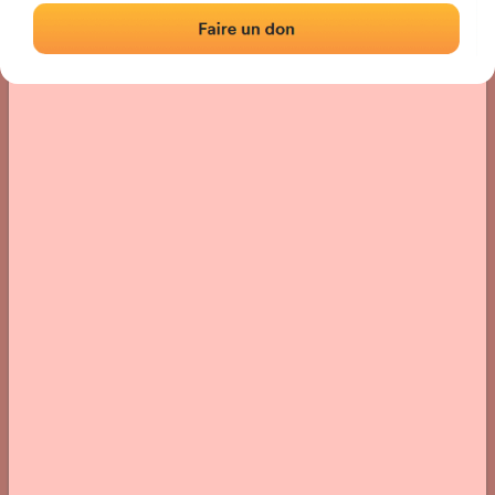
Localización
Fotos
Comentarios y reseñas
|
|
› Ubicación del frontón