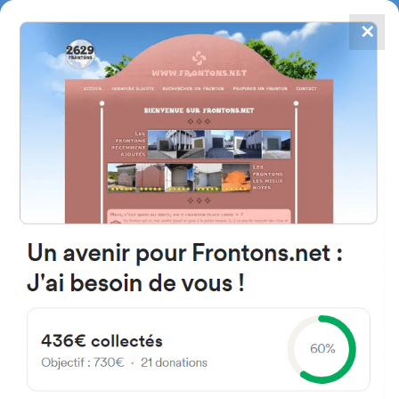
✕
4784
frontones
FRONTONS.NET
BUSCAR UN FRONTÓN
AÑADIR UN FRONTÓN
Arizmendi 20200 Beasain,
Guipúzcoa Espagne
España
#2321