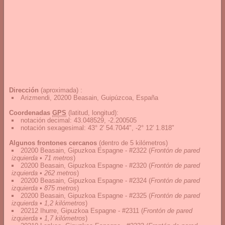
Dirección
(aproximada) :
Arizmendi, 20200 Beasain, Guipúzcoa, España
Coordenadas
GPS
(latitud, longitud):
notación decimal
:
43.048529, -2.200505
notación sexagesimal
:
43° 2' 54.7044", -2° 12' 1.818"
Algunos frontones cercanos
(dentro de 5 kilómetros)
20200 Beasain, Gipuzkoa Espagne - #2322
(
Frontón de pared
izquierda • 71 metros
)
20200 Beasain, Gipuzkoa Espagne - #2320
(
Frontón de pared
izquierda • 262 metros
)
20200 Beasain, Gipuzkoa Espagne - #2324
(
Frontón de pared
izquierda • 875 metros
)
20200 Beasain, Gipuzkoa Espagne - #2325
(
Frontón de pared
izquierda • 1,2 kilómetros
)
20212 Ihurre, Gipuzkoa Espagne - #2311
(
Frontón de pared
izquierda • 1,7 kilómetros
)