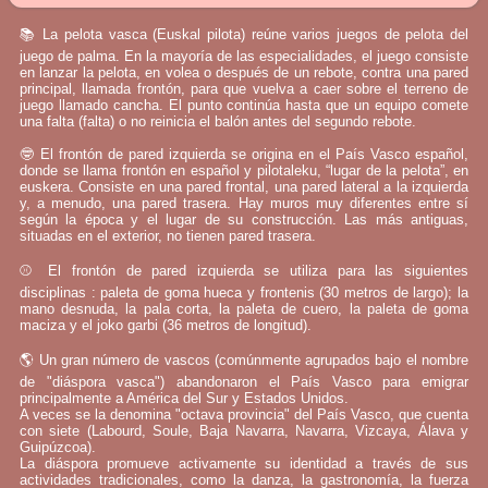
📚 La pelota vasca (Euskal pilota) reúne varios juegos de pelota del
juego de palma. En la mayoría de las especialidades, el juego consiste
en lanzar la pelota, en volea o después de un rebote, contra una pared
principal, llamada frontón, para que vuelva a caer sobre el terreno de
juego llamado cancha. El punto continúa hasta que un equipo comete
una falta (falta) o no reinicia el balón antes del segundo rebote.
🤓 El frontón de pared izquierda se origina en el País Vasco español,
donde se llama frontón en español y pilotaleku, “lugar de la pelota”, en
euskera. Consiste en una pared frontal, una pared lateral a la izquierda
y, a menudo, una pared trasera. Hay muros muy diferentes entre sí
según la época y el lugar de su construcción. Las más antiguas,
situadas en el exterior, no tienen pared trasera.
⚾ El frontón de pared izquierda se utiliza para las siguientes
disciplinas : paleta de goma hueca y frontenis (30 metros de largo); la
mano desnuda, la pala corta, la paleta de cuero, la paleta de goma
maciza y el joko garbi (36 metros de longitud).
🌎 Un gran número de vascos (comúnmente agrupados bajo el nombre
de "diáspora vasca") abandonaron el País Vasco para emigrar
principalmente a América del Sur y Estados Unidos.
A veces se la denomina "octava provincia" del País Vasco, que cuenta
con siete (Labourd, Soule, Baja Navarra, Navarra, Vizcaya, Álava y
Guipúzcoa).
La diáspora promueve activamente su identidad a través de sus
actividades tradicionales, como la danza, la gastronomía, la fuerza