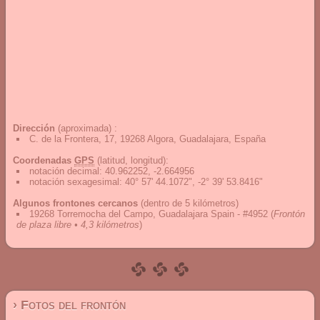
Dirección
(aproximada) :
C. de la Frontera, 17, 19268 Algora, Guadalajara, España
Coordenadas
GPS
(latitud, longitud):
notación decimal
:
40.962252, -2.664956
notación sexagesimal
:
40° 57' 44.1072", -2° 39' 53.8416"
Algunos frontones cercanos
(dentro de 5 kilómetros)
19268 Torremocha del Campo, Guadalajara Spain - #4952
(
Frontón
de plaza libre • 4,3 kilómetros
)
› Fotos del frontón