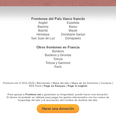
Frontones del País Vasco francés
Anglet
Ezpeleta
Bayona
Itsasu
Biarritz
Maule
Hendaya
Donibane Garazi
San Juan de Luz
Donapaleu
Otros frontones en Francia
Burdeos
Burdeos y Gironda
Tolosa
Tolosa y Garonne
París
Frontons.net © 2011-2026 |
Bienvenido
|
Mapa del sitio
|
Mapa de los frontones
|
Contacto
|
RSS Feed
|
Page en français
|
Page in english
Para apoyar a
Frontons.net
y garantizar su longevidad, puede hacer una donación.
El dinero recaudado se utilizará para pagar los gastos relacionados con los costos de
hospedaje del sitio y la renovación del nombre de dominio del sitio.
Hacer una donación