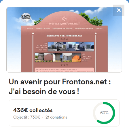
✕
4784
frontones
FRONTONS.NET
BUSCAR UN FRONTÓN
AÑADIR UN FRONTÓN
C. de la Frontera 19268 Algora,
Guadalajara Espagne
17 Guada jara España
#5685