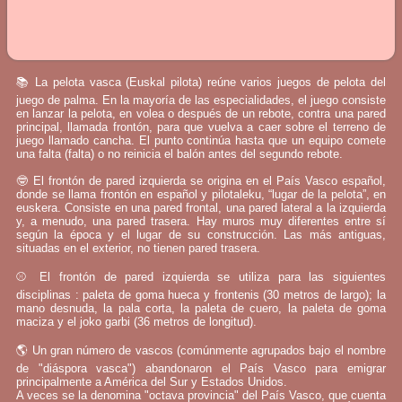
📚 La pelota vasca (Euskal pilota) reúne varios juegos de pelota del
juego de palma. En la mayoría de las especialidades, el juego consiste
en lanzar la pelota, en volea o después de un rebote, contra una pared
principal, llamada frontón, para que vuelva a caer sobre el terreno de
juego llamado cancha. El punto continúa hasta que un equipo comete
una falta (falta) o no reinicia el balón antes del segundo rebote.
🤓 El frontón de pared izquierda se origina en el País Vasco español,
donde se llama frontón en español y pilotaleku, “lugar de la pelota”, en
euskera. Consiste en una pared frontal, una pared lateral a la izquierda
y, a menudo, una pared trasera. Hay muros muy diferentes entre sí
según la época y el lugar de su construcción. Las más antiguas,
situadas en el exterior, no tienen pared trasera.
⚾ El frontón de pared izquierda se utiliza para las siguientes
disciplinas : paleta de goma hueca y frontenis (30 metros de largo); la
mano desnuda, la pala corta, la paleta de cuero, la paleta de goma
maciza y el joko garbi (36 metros de longitud).
🌎 Un gran número de vascos (comúnmente agrupados bajo el nombre
de "diáspora vasca") abandonaron el País Vasco para emigrar
principalmente a América del Sur y Estados Unidos.
A veces se la denomina "octava provincia" del País Vasco, que cuenta