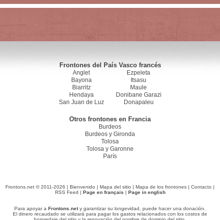
Frontones del País Vasco francés
Anglet
Ezpeleta
Bayona
Itsasu
Biarritz
Maule
Hendaya
Donibane Garazi
San Juan de Luz
Donapaleu
Otros frontones en Francia
Burdeos
Burdeos y Gironda
Tolosa
Tolosa y Garonne
París
Frontons.net © 2011-2026 |
Bienvenido
|
Mapa del sitio
|
Mapa de los frontones
|
Contacto
|
RSS Feed
|
Page en français
|
Page in english
Para apoyar a
Frontons.net
y garantizar su longevidad, puede hacer una donación.
El dinero recaudado se utilizará para pagar los gastos relacionados con los costos de
hospedaje del sitio y la renovación del nombre de dominio del sitio.