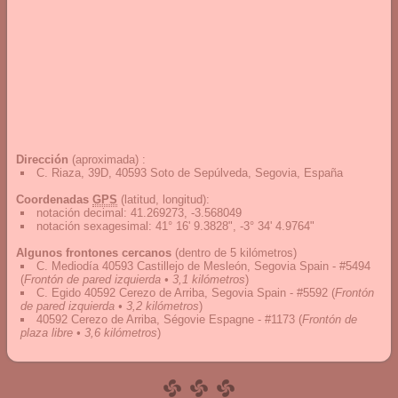
Dirección
(aproximada) :
C. Riaza, 39D, 40593 Soto de Sepúlveda, Segovia, España
Coordenadas
GPS
(latitud, longitud):
notación decimal
:
41.269273, -3.568049
notación sexagesimal
:
41° 16' 9.3828", -3° 34' 4.9764"
Algunos frontones cercanos
(dentro de 5 kilómetros)
C. Mediodía 40593 Castillejo de Mesleón, Segovia Spain - #5494
(
Frontón de pared izquierda • 3,1 kilómetros
)
C. Egido 40592 Cerezo de Arriba, Segovia Spain - #5592
(
Frontón
de pared izquierda • 3,2 kilómetros
)
40592 Cerezo de Arriba, Ségovie Espagne - #1173
(
Frontón de
plaza libre • 3,6 kilómetros
)