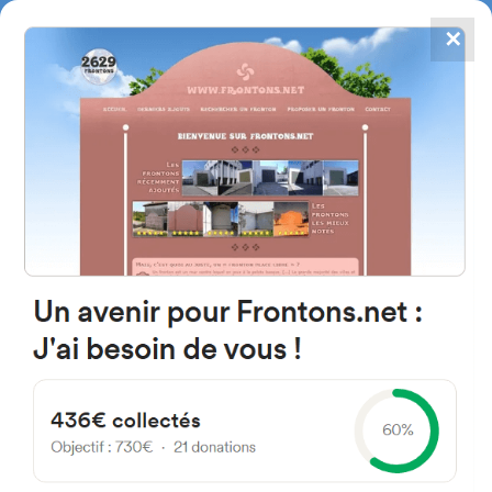
✕
4784
frontones
FRONTONS.NET
BUSCAR UN FRONTÓN
AÑADIR UN FRONTÓN
C. Riaza 40593 Soto de
Sepúlveda, Segovia Spain
39D España
#5589