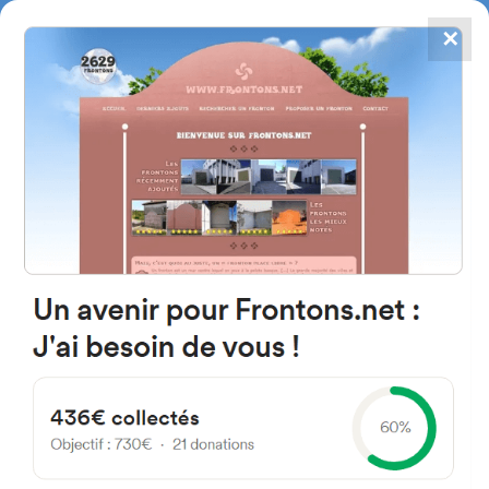
✕
4784
frontones
FRONTONS.NET
BUSCAR UN FRONTÓN
AÑADIR UN FRONTÓN
Calle Ntra. Sra. de la Blanca
31340 Marcilla, Navarra
Espagne
B nca 11 Marcil España