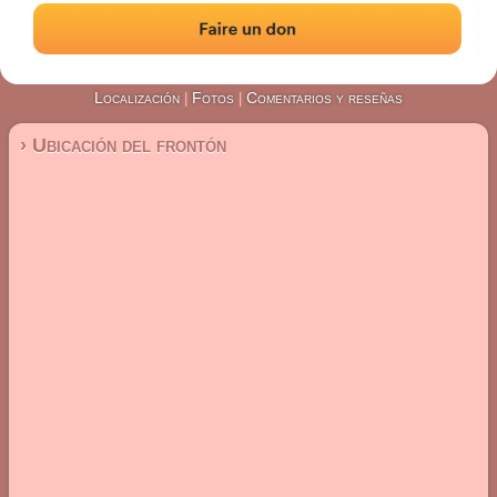
#1819
Frontón de pared izquierda
Localización
Fotos
Comentarios y reseñas
|
|
› Ubicación del frontón