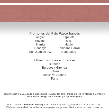
Frontones del País Vasco francés
Anglet
Ezpeleta
Bayona
Itsasu
Biarritz
Maule
Hendaya
Donibane Garazi
San Juan de Luz
Donapaleu
Otros frontones en Francia
Burdeos
Burdeos y Gironda
Tolosa
Tolosa y Garonne
París
Frontons.net © 2011-2026 |
Bienvenido
|
Mapa del sitio
|
Mapa de los frontones
|
Contacto
|
RSS Feed
|
Page en français
|
Page in english
Para apoyar a
Frontons.net
y garantizar su longevidad, puede hacer una donación.
El dinero recaudado se utilizará para pagar los gastos relacionados con los costos de