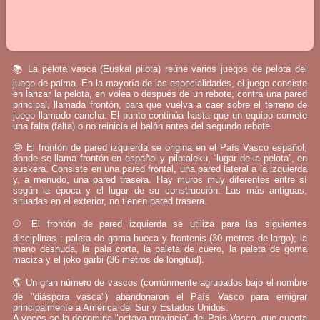
📚 La pelota vasca (Euskal pilota) reúne varios juegos de pelota del
juego de palma. En la mayoría de las especialidades, el juego consiste
en lanzar la pelota, en volea o después de un rebote, contra una pared
principal, llamada frontón, para que vuelva a caer sobre el terreno de
juego llamado cancha. El punto continúa hasta que un equipo comete
una falta (falta) o no reinicia el balón antes del segundo rebote.
🤓 El frontón de pared izquierda se origina en el País Vasco español,
donde se llama frontón en español y pilotaleku, “lugar de la pelota”, en
euskera. Consiste en una pared frontal, una pared lateral a la izquierda
y, a menudo, una pared trasera. Hay muros muy diferentes entre sí
según la época y el lugar de su construcción. Las más antiguas,
situadas en el exterior, no tienen pared trasera.
⚾ El frontón de pared izquierda se utiliza para las siguientes
disciplinas : paleta de goma hueca y frontenis (30 metros de largo); la
mano desnuda, la pala corta, la paleta de cuero, la paleta de goma
maciza y el joko garbi (36 metros de longitud).
🌎 Un gran número de vascos (comúnmente agrupados bajo el nombre
de "diáspora vasca") abandonaron el País Vasco para emigrar
principalmente a América del Sur y Estados Unidos.
A veces se la denomina "octava provincia" del País Vasco, que cuenta