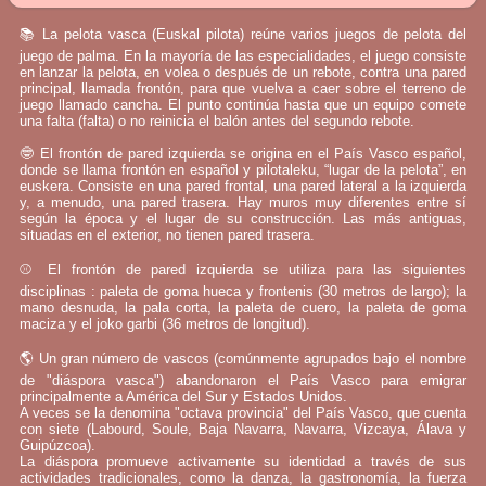
📚 La pelota vasca (Euskal pilota) reúne varios juegos de pelota del
juego de palma. En la mayoría de las especialidades, el juego consiste
en lanzar la pelota, en volea o después de un rebote, contra una pared
principal, llamada frontón, para que vuelva a caer sobre el terreno de
juego llamado cancha. El punto continúa hasta que un equipo comete
una falta (falta) o no reinicia el balón antes del segundo rebote.
🤓 El frontón de pared izquierda se origina en el País Vasco español,
donde se llama frontón en español y pilotaleku, “lugar de la pelota”, en
euskera. Consiste en una pared frontal, una pared lateral a la izquierda
y, a menudo, una pared trasera. Hay muros muy diferentes entre sí
según la época y el lugar de su construcción. Las más antiguas,
situadas en el exterior, no tienen pared trasera.
⚾ El frontón de pared izquierda se utiliza para las siguientes
disciplinas : paleta de goma hueca y frontenis (30 metros de largo); la
mano desnuda, la pala corta, la paleta de cuero, la paleta de goma
maciza y el joko garbi (36 metros de longitud).
🌎 Un gran número de vascos (comúnmente agrupados bajo el nombre
de "diáspora vasca") abandonaron el País Vasco para emigrar
principalmente a América del Sur y Estados Unidos.
A veces se la denomina "octava provincia" del País Vasco, que cuenta
con siete (Labourd, Soule, Baja Navarra, Navarra, Vizcaya, Álava y
Guipúzcoa).
La diáspora promueve activamente su identidad a través de sus
actividades tradicionales, como la danza, la gastronomía, la fuerza