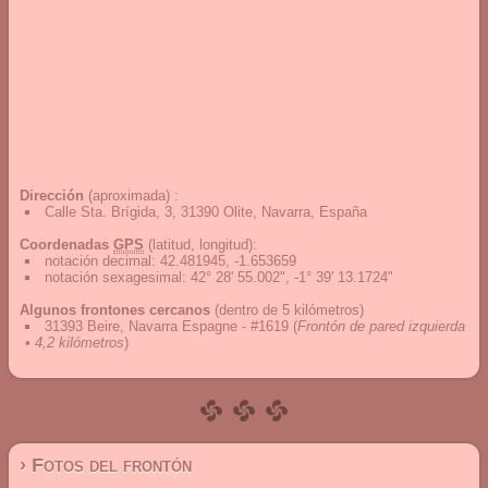
Dirección
(aproximada) :
Calle Sta. Brígida, 3, 31390 Olite, Navarra, España
Coordenadas
GPS
(latitud, longitud):
notación decimal
:
42.481945, -1.653659
notación sexagesimal
:
42° 28' 55.002", -1° 39' 13.1724"
Algunos frontones cercanos
(dentro de 5 kilómetros)
31393 Beire, Navarra Espagne - #1619
(
Frontón de pared izquierda
• 4,2 kilómetros
)
› Fotos del frontón