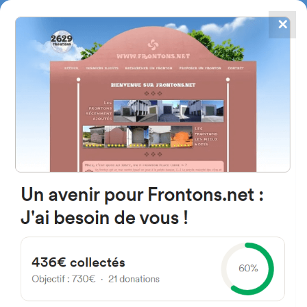
✕
4784
frontones
FRONTONS.NET
BUSCAR UN FRONTÓN
AÑADIR UN FRONTÓN
Calle Sta. Brígida 31390 Olite,
Navarra Espagne
3 España
#1845