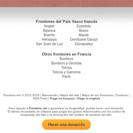
Frontones del País Vasco francés
Anglet
Ezpeleta
Bayona
Itsasu
Biarritz
Maule
Hendaya
Donibane Garazi
San Juan de Luz
Donapaleu
Otros frontones en Francia
Burdeos
Burdeos y Gironda
Tolosa
Tolosa y Garonne
París
Frontons.net © 2011-2026 |
Bienvenido
|
Mapa del sitio
|
Mapa de los frontones
|
Contacto
|
RSS Feed
|
Page en français
|
Page in english
Para apoyar a
Frontons.net
y garantizar su longevidad, puede hacer una donación.
El dinero recaudado se utilizará para pagar los gastos relacionados con los costos de
hospedaje del sitio y la renovación del nombre de dominio del sitio.
Hacer una donación