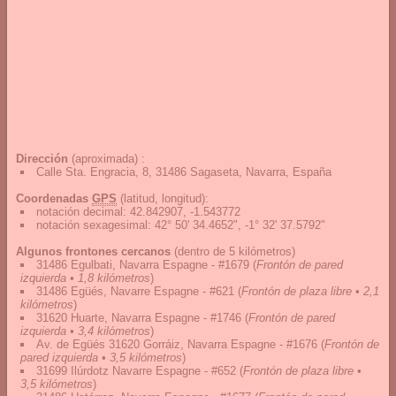
Dirección
(aproximada) :
Calle Sta. Engracia, 8, 31486 Sagaseta, Navarra, España
Coordenadas
GPS
(latitud, longitud):
notación decimal
:
42.842907, -1.543772
notación sexagesimal
:
42° 50' 34.4652", -1° 32' 37.5792"
Algunos frontones cercanos
(dentro de 5 kilómetros)
31486 Egulbati, Navarra Espagne - #1679
(
Frontón de pared
izquierda • 1,8 kilómetros
)
31486 Egüés, Navarre Espagne - #621
(
Frontón de plaza libre • 2,1
kilómetros
)
31620 Huarte, Navarra Espagne - #1746
(
Frontón de pared
izquierda • 3,4 kilómetros
)
Av. de Egüés 31620 Gorráiz, Navarra Espagne - #1676
(
Frontón de
pared izquierda • 3,5 kilómetros
)
31699 Ilúrdotz Navarre Espagne - #652
(
Frontón de plaza libre •
3,5 kilómetros
)