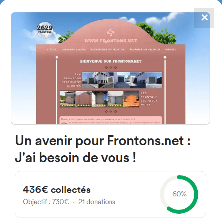
✕
4784
frontones
FRONTONS.NET
BUSCAR UN FRONTÓN
AÑADIR UN FRONTÓN
Calle Sta. Engracia 31486
Sagaseta, Navarra Espagne
8 España
#3975