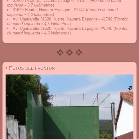
31486 Ustárroz, Navarra Espagne - #1677
(
Frontón de pared
izquierda • 3,7 kilómetros
)
31620 Huarte, Navarra Espagne - #1747
(
Frontón de pared
izquierda • 4,0 kilómetros
)
Av. Ugarrandia 31620 Huarte, Navarra Espagne - #1749
(
Frontón
de pared izquierda • 4,5 kilómetros
)
Av. Ugarrandia 31620 Huarte, Navarra Espagne - #1748
(
Frontón
de pared izquierda • 4,6 kilómetros
)
› Fotos del frontón