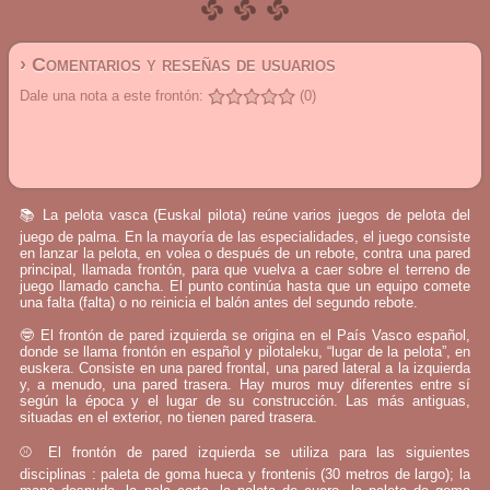
› Comentarios y reseñas de usuarios
Dale una nota a este frontón:
(0)
📚 La pelota vasca (Euskal pilota) reúne varios juegos de pelota del
juego de palma. En la mayoría de las especialidades, el juego consiste
en lanzar la pelota, en volea o después de un rebote, contra una pared
principal, llamada frontón, para que vuelva a caer sobre el terreno de
juego llamado cancha. El punto continúa hasta que un equipo comete
una falta (falta) o no reinicia el balón antes del segundo rebote.
🤓 El frontón de pared izquierda se origina en el País Vasco español,
donde se llama frontón en español y pilotaleku, “lugar de la pelota”, en
euskera. Consiste en una pared frontal, una pared lateral a la izquierda
y, a menudo, una pared trasera. Hay muros muy diferentes entre sí
según la época y el lugar de su construcción. Las más antiguas,
situadas en el exterior, no tienen pared trasera.
⚾ El frontón de pared izquierda se utiliza para las siguientes
disciplinas : paleta de goma hueca y frontenis (30 metros de largo); la