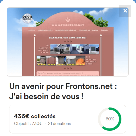
✕
4784
frontones
FRONTONS.NET
BUSCAR UN FRONTÓN
AÑADIR UN FRONTÓN
Cam. de Cobeña 28140 Fuente
el Saz de Jarama, Madrid Spain
54 España
#5062