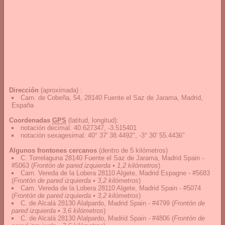
Dirección
(aproximada) :
Cam. de Cobeña, 54, 28140 Fuente el Saz de Jarama, Madrid,
España
Coordenadas
GPS
(latitud, longitud):
notación decimal
:
40.627347, -3.515401
notación sexagesimal
:
40° 37' 38.4492", -3° 30' 55.4436"
Algunos frontones cercanos
(dentro de 5 kilómetros)
C. Torrelaguna 28140 Fuente el Saz de Jarama, Madrid Spain -
#5063
(
Frontón de pared izquierda • 1,2 kilómetros
)
Cam. Vereda de la Lobera 28110 Algete, Madrid Espagne - #5683
(
Frontón de pared izquierda • 3,2 kilómetros
)
Cam. Vereda de la Lobera 28110 Algete, Madrid Spain - #5074
(
Frontón de pared izquierda • 3,2 kilómetros
)
C. de Alcalá 28130 Alalpardo, Madrid Spain - #4799
(
Frontón de
pared izquierda • 3,6 kilómetros
)
C. de Alcalá 28130 Alalpardo, Madrid Spain - #4806
(
Frontón de