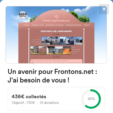
✕
4784
frontones
FRONTONS.NET
BUSCAR UN FRONTÓN
AÑADIR UN FRONTÓN
Carr. Puesta Riego Lagar Rubio
14710 Cortijo el Rubio, Córdoba
Spain
1B España