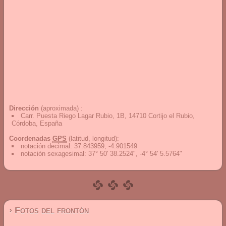
Dirección
(aproximada) :
Carr. Puesta Riego Lagar Rubio, 1B, 14710 Cortijo el Rubio,
Córdoba, España
Coordenadas
GPS
(latitud, longitud):
notación decimal
:
37.843959, -4.901549
notación sexagesimal
:
37° 50' 38.2524", -4° 54' 5.5764"
› Fotos del frontón