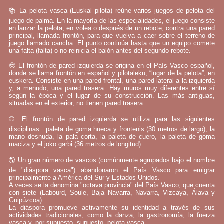
📚 La pelota vasca (Euskal pilota) reúne varios juegos de pelota del
juego de palma. En la mayoría de las especialidades, el juego consiste
en lanzar la pelota, en volea o después de un rebote, contra una pared
principal, llamada frontón, para que vuelva a caer sobre el terreno de
juego llamado cancha. El punto continúa hasta que un equipo comete
una falta (falta) o no reinicia el balón antes del segundo rebote.
🤓 El frontón de pared izquierda se origina en el País Vasco español,
donde se llama frontón en español y pilotaleku, “lugar de la pelota”, en
euskera. Consiste en una pared frontal, una pared lateral a la izquierda
y, a menudo, una pared trasera. Hay muros muy diferentes entre sí
según la época y el lugar de su construcción. Las más antiguas,
situadas en el exterior, no tienen pared trasera.
⚾ El frontón de pared izquierda se utiliza para las siguientes
disciplinas : paleta de goma hueca y frontenis (30 metros de largo); la
mano desnuda, la pala corta, la paleta de cuero, la paleta de goma
maciza y el joko garbi (36 metros de longitud).
🌎 Un gran número de vascos (comúnmente agrupados bajo el nombre
de "diáspora vasca") abandonaron el País Vasco para emigrar
principalmente a América del Sur y Estados Unidos.
A veces se la denomina "octava provincia" del País Vasco, que cuenta
con siete (Labourd, Soule, Baja Navarra, Navarra, Vizcaya, Álava y
Guipúzcoa).
La diáspora promueve activamente su identidad a través de sus
actividades tradicionales, como la danza, la gastronomía, la fuerza
vasca y, por supuesto, supuesto, pelota vasca.