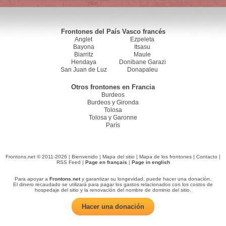
Frontones del País Vasco francés
Anglet
Ezpeleta
Bayona
Itsasu
Biarritz
Maule
Hendaya
Donibane Garazi
San Juan de Luz
Donapaleu
Otros frontones en Francia
Burdeos
Burdeos y Gironda
Tolosa
Tolosa y Garonne
París
Frontons.net © 2011-2026 |
Bienvenido
|
Mapa del sitio
|
Mapa de los frontones
|
Contacto
|
RSS Feed
|
Page en français
|
Page in english
Para apoyar a
Frontons.net
y garantizar su longevidad, puede hacer una donación.
El dinero recaudado se utilizará para pagar los gastos relacionados con los costos de
hospedaje del sitio y la renovación del nombre de dominio del sitio.
Hacer una donación