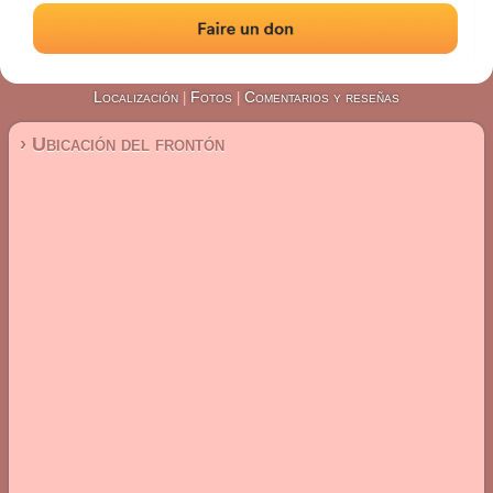
#4320
Frontón de pared izquierda
Localización
Fotos
Comentarios y reseñas
|
|
› Ubicación del frontón