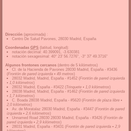
Dirección
(aproximada) :
Centro De Salud Pavones, 28030 Madrid, España
Coordenadas
GPS
(latitud, longitud):
notación decimal
:
40.399091, -3.630381
notación sexagesimal
:
40° 23' 56.7276", -3° 37' 49.3716"
Algunos frontones cercanos
(dentro de 5 kilómetros)
Cl. de la Hacienda de Pavones 28030 Madrid, España - #3436
(
Frontón de pared izquierda • 49 metros
)
28032 Madrid, Madrid, España - #1452
(
Frontón de pared izquierda
• 1,0 kilómetros
)
28032 Madrid, España - #3422
(
Trinquete • 1,0 kilómetros
)
28038 Madrid, Madrid, España - #1462
(
Frontón de pared izquierda
• 1,7 kilómetros
)
C. Boada 28038 Madrid, España - #5620
(
Frontón de plaza libre •
2,0 kilómetros
)
Av. de Moratalaz 28030 Madrid, España - #3447
(
Frontón de pared
izquierda • 2,6 kilómetros
)
Unnamed Road 28030 28030 Madrid, España - #3426
(
Frontón de
pared izquierda • 2,9 kilómetros
)
28031 Madrid, España - #3431
(
Frontón de pared izquierda • 2,9
kilómetros
)