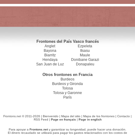
Frontones del País Vasco francés
Anglet
Ezpeleta
Bayona
Itsasu
Biarritz
Maule
Hendaya
Donibane Garazi
San Juan de Luz
Donapaleu
Otros frontones en Francia
Burdeos
Burdeos y Gironda
Tolosa
Tolosa y Garonne
París
Frontons.net © 2011-2026 |
Bienvenido
|
Mapa del sitio
|
Mapa de los frontones
|
Contacto
|
RSS Feed
|
Page en français
|
Page in english
Para apoyar a
Frontons.net
y garantizar su longevidad, puede hacer una donación.
El dinero recaudado se utilizará para pagar los gastos relacionados con los costos de