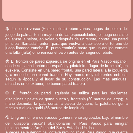
📚 La pelota vasca (Euskal pilota) reúne varios juegos de pelota del
juego de palma. En la mayoría de las especialidades, el juego consiste
en lanzar la pelota, en volea o después de un rebote, contra una pared
principal, llamada frontón, para que vuelva a caer sobre el terreno de
juego llamado cancha. El punto continúa hasta que un equipo comete
una falta (falta) o no reinicia el balón antes del segundo rebote.
🤓 El frontón de pared izquierda se origina en el País Vasco español,
donde se llama frontón en español y pilotaleku, “lugar de la pelota”, en
euskera. Consiste en una pared frontal, una pared lateral a la izquierda
y, a menudo, una pared trasera. Hay muros muy diferentes entre sí
según la época y el lugar de su construcción. Las más antiguas,
situadas en el exterior, no tienen pared trasera.
⚾ El frontón de pared izquierda se utiliza para las siguientes
disciplinas : paleta de goma hueca y frontenis (30 metros de largo); la
mano desnuda, la pala corta, la paleta de cuero, la paleta de goma
maciza y el joko garbi (36 metros de longitud).
🌎 Un gran número de vascos (comúnmente agrupados bajo el nombre
de "diáspora vasca") abandonaron el País Vasco para emigrar
principalmente a América del Sur y Estados Unidos.
A veces se la denomina "octava provincia" del País Vasco, que cuenta