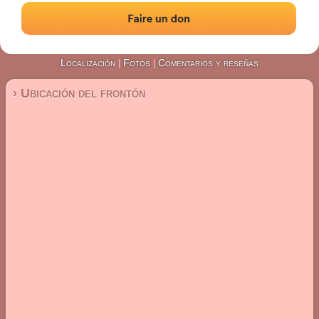
#4643
Frontón de pared izquierda
Localización
Fotos
Comentarios y reseñas
|
|
› Ubicación del frontón