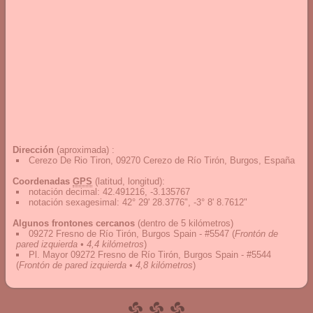
Dirección
(aproximada) :
Cerezo De Rio Tiron, 09270 Cerezo de Río Tirón, Burgos, España
Coordenadas
GPS
(latitud, longitud):
notación decimal
:
42.491216, -3.135767
notación sexagesimal
:
42° 29' 28.3776", -3° 8' 8.7612"
Algunos frontones cercanos
(dentro de 5 kilómetros)
09272 Fresno de Río Tirón, Burgos Spain - #5547
(
Frontón de
pared izquierda • 4,4 kilómetros
)
Pl. Mayor 09272 Fresno de Río Tirón, Burgos Spain - #5544
(
Frontón de pared izquierda • 4,8 kilómetros
)