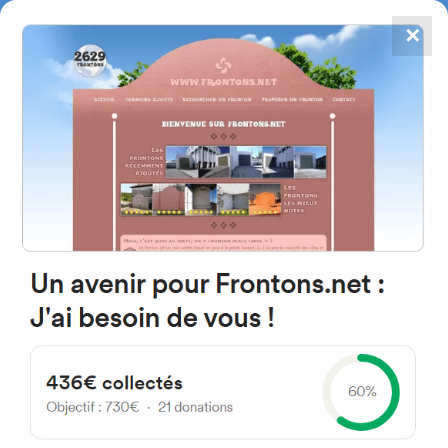
✕
4784
frontones
FRONTONS.NET
BUSCAR UN FRONTÓN
AÑADIR UN FRONTÓN
Cerezo De Rio Tiron 09270
Cerezo de Río Tirón, Burgos
Spain
España