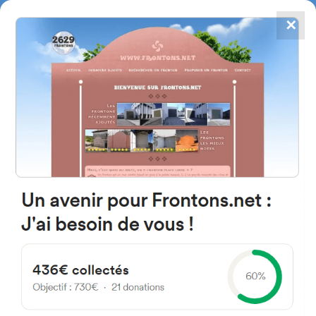
✕
4784
frontones
FRONTONS.NET
BUSCAR UN FRONTÓN
AÑADIR UN FRONTÓN
Dr. A. O. Gamundi Gral. Pico La
Pampa Argentine
700-798 Argentina
#2128