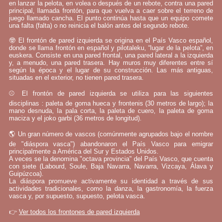
en lanzar la pelota, en volea o después de un rebote, contra una pared
principal, llamada frontón, para que vuelva a caer sobre el terreno de
juego llamado cancha. El punto continúa hasta que un equipo comete
una falta (falta) o no reinicia el balón antes del segundo rebote.
🤓 El frontón de pared izquierda se origina en el País Vasco español,
donde se llama frontón en español y pilotaleku, “lugar de la pelota”, en
euskera. Consiste en una pared frontal, una pared lateral a la izquierda
y, a menudo, una pared trasera. Hay muros muy diferentes entre sí
según la época y el lugar de su construcción. Las más antiguas,
situadas en el exterior, no tienen pared trasera.
⚾ El frontón de pared izquierda se utiliza para las siguientes
disciplinas : paleta de goma hueca y frontenis (30 metros de largo); la
mano desnuda, la pala corta, la paleta de cuero, la paleta de goma
maciza y el joko garbi (36 metros de longitud).
🌎 Un gran número de vascos (comúnmente agrupados bajo el nombre
de "diáspora vasca") abandonaron el País Vasco para emigrar
principalmente a América del Sur y Estados Unidos.
A veces se la denomina "octava provincia" del País Vasco, que cuenta
con siete (Labourd, Soule, Baja Navarra, Navarra, Vizcaya, Álava y
Guipúzcoa).
La diáspora promueve activamente su identidad a través de sus
actividades tradicionales, como la danza, la gastronomía, la fuerza
vasca y, por supuesto, supuesto, pelota vasca.
👉
Ver todos los frontones de pared izquierda