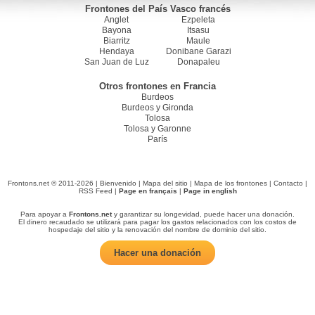
Frontones del País Vasco francés
Anglet
Ezpeleta
Bayona
Itsasu
Biarritz
Maule
Hendaya
Donibane Garazi
San Juan de Luz
Donapaleu
Otros frontones en Francia
Burdeos
Burdeos y Gironda
Tolosa
Tolosa y Garonne
París
Frontons.net © 2011-2026 |
Bienvenido
|
Mapa del sitio
|
Mapa de los frontones
|
Contacto
|
RSS Feed
|
Page en français
|
Page in english
Para apoyar a
Frontons.net
y garantizar su longevidad, puede hacer una donación.
El dinero recaudado se utilizará para pagar los gastos relacionados con los costos de
hospedaje del sitio y la renovación del nombre de dominio del sitio.
Hacer una donación