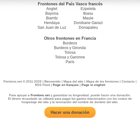
Frontones del País Vasco francés
Anglet
Ezpeleta
Bayona
Itsasu
Biarritz
Maule
Hendaya
Donibane Garazi
San Juan de Luz
Donapaleu
Otros frontones en Francia
Burdeos
Burdeos y Gironda
Tolosa
Tolosa y Garonne
París
Frontons.net © 2011-2026 |
Bienvenido
|
Mapa del sitio
|
Mapa de los frontones
|
Contacto
|
RSS Feed
|
Page en français
|
Page in english
Para apoyar a
Frontons.net
y garantizar su longevidad, puede hacer una donación.
El dinero recaudado se utilizará para pagar los gastos relacionados con los costos de
hospedaje del sitio y la renovación del nombre de dominio del sitio.
Hacer una donación