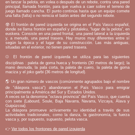
en lanzar la pelota, en volea o después de un rebote, contra una pared
principal, llamada frontón, para que vuelva a caer sobre el terreno de
juego llamado cancha. El punto continúa hasta que un equipo comete
una falta (falta) o no reinicia el balón antes del segundo rebote.
🤓 El frontón de pared izquierda se origina en el País Vasco español,
donde se llama frontón en español y pilotaleku, “lugar de la pelota”, en
euskera. Consiste en una pared frontal, una pared lateral a la izquierda
y, a menudo, una pared trasera. Hay muros muy diferentes entre sí
según la época y el lugar de su construcción. Las más antiguas,
situadas en el exterior, no tienen pared trasera.
⚾ El frontón de pared izquierda se utiliza para las siguientes
disciplinas : paleta de goma hueca y frontenis (30 metros de largo); la
mano desnuda, la pala corta, la paleta de cuero, la paleta de goma
maciza y el joko garbi (36 metros de longitud).
🌎 Un gran número de vascos (comúnmente agrupados bajo el nombre
de "diáspora vasca") abandonaron el País Vasco para emigrar
principalmente a América del Sur y Estados Unidos.
A veces se la denomina "octava provincia" del País Vasco, que cuenta
con siete (Labourd, Soule, Baja Navarra, Navarra, Vizcaya, Álava y
Guipúzcoa).
La diáspora promueve activamente su identidad a través de sus
actividades tradicionales, como la danza, la gastronomía, la fuerza
vasca y, por supuesto, supuesto, pelota vasca.
👉
Ver todos los frontones de pared izquierda