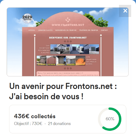
✕
4784
frontones
FRONTONS.NET
BUSCAR UN FRONTÓN
AÑADIR UN FRONTÓN
Gral. Ramírez Liebig, Entre Ríos
Argentine
Argentina
#5674