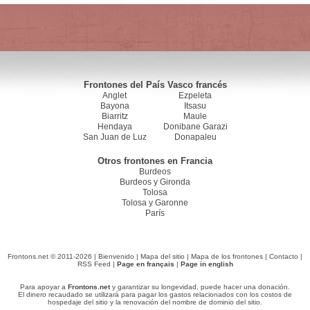
Frontones del País Vasco francés
Anglet
Ezpeleta
Bayona
Itsasu
Biarritz
Maule
Hendaya
Donibane Garazi
San Juan de Luz
Donapaleu
Otros frontones en Francia
Burdeos
Burdeos y Gironda
Tolosa
Tolosa y Garonne
París
Frontons.net © 2011-2026 |
Bienvenido
|
Mapa del sitio
|
Mapa de los frontones
|
Contacto
|
RSS Feed
|
Page en français
|
Page in english
Para apoyar a
Frontons.net
y garantizar su longevidad, puede hacer una donación.
El dinero recaudado se utilizará para pagar los gastos relacionados con los costos de
hospedaje del sitio y la renovación del nombre de dominio del sitio.