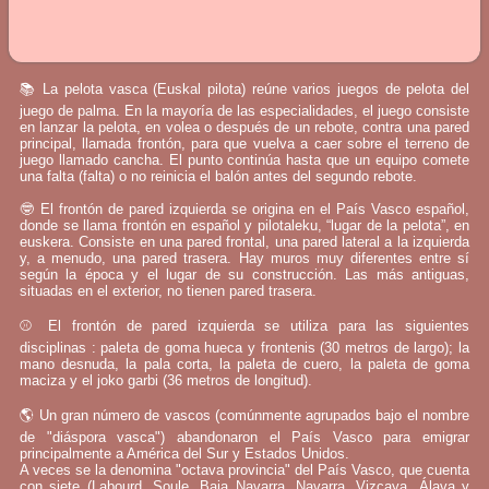
📚 La pelota vasca (Euskal pilota) reúne varios juegos de pelota del
juego de palma. En la mayoría de las especialidades, el juego consiste
en lanzar la pelota, en volea o después de un rebote, contra una pared
principal, llamada frontón, para que vuelva a caer sobre el terreno de
juego llamado cancha. El punto continúa hasta que un equipo comete
una falta (falta) o no reinicia el balón antes del segundo rebote.
🤓 El frontón de pared izquierda se origina en el País Vasco español,
donde se llama frontón en español y pilotaleku, “lugar de la pelota”, en
euskera. Consiste en una pared frontal, una pared lateral a la izquierda
y, a menudo, una pared trasera. Hay muros muy diferentes entre sí
según la época y el lugar de su construcción. Las más antiguas,
situadas en el exterior, no tienen pared trasera.
⚾ El frontón de pared izquierda se utiliza para las siguientes
disciplinas : paleta de goma hueca y frontenis (30 metros de largo); la
mano desnuda, la pala corta, la paleta de cuero, la paleta de goma
maciza y el joko garbi (36 metros de longitud).
🌎 Un gran número de vascos (comúnmente agrupados bajo el nombre
de "diáspora vasca") abandonaron el País Vasco para emigrar
principalmente a América del Sur y Estados Unidos.
A veces se la denomina "octava provincia" del País Vasco, que cuenta
con siete (Labourd, Soule, Baja Navarra, Navarra, Vizcaya, Álava y