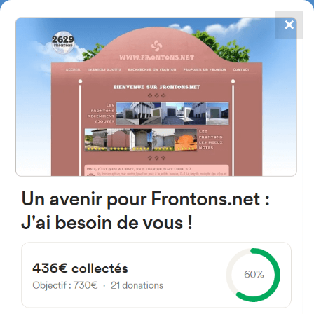
✕
4784
frontones
FRONTONS.NET
BUSCAR UN FRONTÓN
AÑADIR UN FRONTÓN
Parque De Cimanes Del Tejar
Av. Río Órbigo 24272 Cimanes
del Tejar, León Espagne
l 18 España