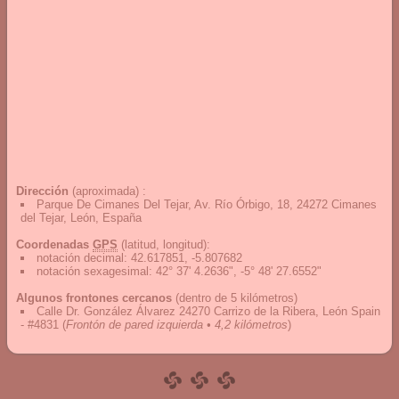
Dirección
(aproximada) :
Parque De Cimanes Del Tejar, Av. Río Órbigo, 18, 24272 Cimanes
del Tejar, León, España
Coordenadas
GPS
(latitud, longitud):
notación decimal
:
42.617851, -5.807682
notación sexagesimal
:
42° 37' 4.2636", -5° 48' 27.6552"
Algunos frontones cercanos
(dentro de 5 kilómetros)
Calle Dr. González Álvarez 24270 Carrizo de la Ribera, León Spain
- #4831
(
Frontón de pared izquierda • 4,2 kilómetros
)