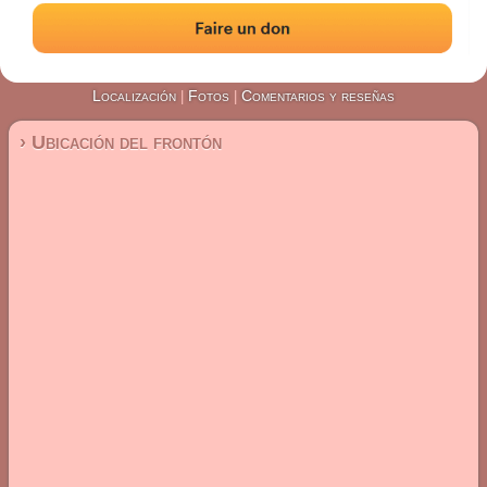
#3821
Frontón de pared izquierda
Localización
Fotos
Comentarios y reseñas
|
|
› Ubicación del frontón