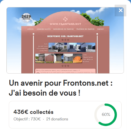
✕
4784
frontones
FRONTONS.NET
BUSCAR UN FRONTÓN
AÑADIR UN FRONTÓN
Paseo del Dr. Jimenez Díaz
39200 Reinosa, Cantabria
Espagne
12B España