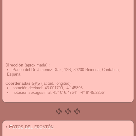
Dirección
(aproximada) :
Paseo del Dr. Jimenez Díaz, 12B, 39200 Reinosa, Cantabria,
España
Coordenadas
GPS
(latitud, longitud):
notación decimal
:
43.001799, -4.145896
notación sexagesimal
:
43° 0' 6.4764", -4° 8' 45.2256"
› Fotos del frontón