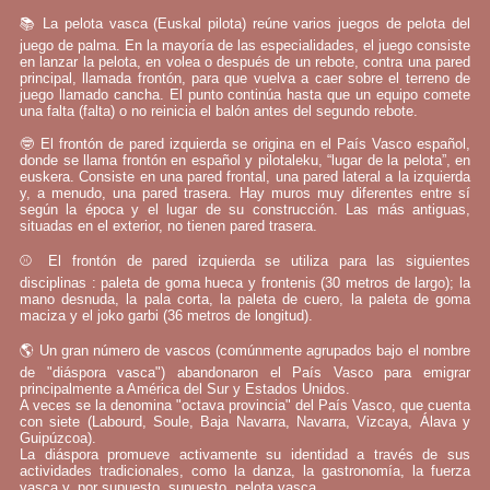
📚 La pelota vasca (Euskal pilota) reúne varios juegos de pelota del
juego de palma. En la mayoría de las especialidades, el juego consiste
en lanzar la pelota, en volea o después de un rebote, contra una pared
principal, llamada frontón, para que vuelva a caer sobre el terreno de
juego llamado cancha. El punto continúa hasta que un equipo comete
una falta (falta) o no reinicia el balón antes del segundo rebote.
🤓 El frontón de pared izquierda se origina en el País Vasco español,
donde se llama frontón en español y pilotaleku, “lugar de la pelota”, en
euskera. Consiste en una pared frontal, una pared lateral a la izquierda
y, a menudo, una pared trasera. Hay muros muy diferentes entre sí
según la época y el lugar de su construcción. Las más antiguas,
situadas en el exterior, no tienen pared trasera.
⚾ El frontón de pared izquierda se utiliza para las siguientes
disciplinas : paleta de goma hueca y frontenis (30 metros de largo); la
mano desnuda, la pala corta, la paleta de cuero, la paleta de goma
maciza y el joko garbi (36 metros de longitud).
🌎 Un gran número de vascos (comúnmente agrupados bajo el nombre
de "diáspora vasca") abandonaron el País Vasco para emigrar
principalmente a América del Sur y Estados Unidos.
A veces se la denomina "octava provincia" del País Vasco, que cuenta
con siete (Labourd, Soule, Baja Navarra, Navarra, Vizcaya, Álava y
Guipúzcoa).
La diáspora promueve activamente su identidad a través de sus
actividades tradicionales, como la danza, la gastronomía, la fuerza
vasca y, por supuesto, supuesto, pelota vasca.