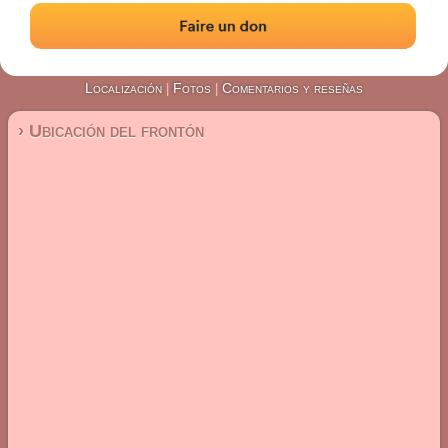
#3878
Frontón de pared izquierda
Localización
Fotos
Comentarios y reseñas
|
|
› Ubicación del frontón