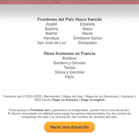
Frontones del País Vasco francés
Anglet
Ezpeleta
Bayona
Itsasu
Biarritz
Maule
Hendaya
Donibane Garazi
San Juan de Luz
Donapaleu
Otros frontones en Francia
Burdeos
Burdeos y Gironda
Tolosa
Tolosa y Garonne
París
Frontons.net © 2011-2026 |
Bienvenido
|
Mapa del sitio
|
Mapa de los frontones
|
Contacto
|
RSS Feed
|
Page en français
|
Page in english
Para apoyar a
Frontons.net
y garantizar su longevidad, puede hacer una donación.
El dinero recaudado se utilizará para pagar los gastos relacionados con los costos de
hospedaje del sitio y la renovación del nombre de dominio del sitio.
Hacer una donación