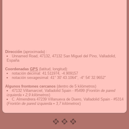
Dirección
(aproximada) :
Unnamed Road, 47132, 47132 San Miguel del Pino, Valladolid,
España
Coordenadas
GPS
(latitud, longitud):
notación decimal
:
41.511974, -4.909157
notación sexagesimal
:
41° 30' 43.1064", -4° 54' 32.9652"
Algunos frontones cercanos
(dentro de 5 kilómetros)
47132 Villamarciel, Valladolid Spain - #5499
(
Frontón de pared
izquierda • 2,9 kilómetros
)
C. Almendrera 47239 Villanueva de Duero, Valladolid Spain - #5314
(
Frontón de pared izquierda • 3,7 kilómetros
)