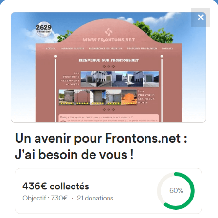
✕
4784
frontones
FRONTONS.NET
BUSCAR UN FRONTÓN
AÑADIR UN FRONTÓN
Unnamed Road 47132 47132 San
Miguel del Pino, Valladolid Spain
España
#5422