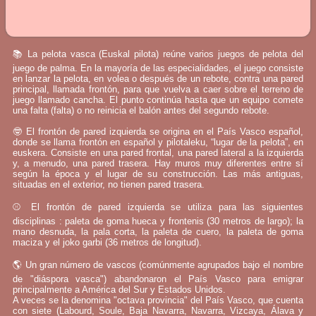
📚 La pelota vasca (Euskal pilota) reúne varios juegos de pelota del
juego de palma. En la mayoría de las especialidades, el juego consiste
en lanzar la pelota, en volea o después de un rebote, contra una pared
principal, llamada frontón, para que vuelva a caer sobre el terreno de
juego llamado cancha. El punto continúa hasta que un equipo comete
una falta (falta) o no reinicia el balón antes del segundo rebote.
🤓 El frontón de pared izquierda se origina en el País Vasco español,
donde se llama frontón en español y pilotaleku, “lugar de la pelota”, en
euskera. Consiste en una pared frontal, una pared lateral a la izquierda
y, a menudo, una pared trasera. Hay muros muy diferentes entre sí
según la época y el lugar de su construcción. Las más antiguas,
situadas en el exterior, no tienen pared trasera.
⚾ El frontón de pared izquierda se utiliza para las siguientes
disciplinas : paleta de goma hueca y frontenis (30 metros de largo); la
mano desnuda, la pala corta, la paleta de cuero, la paleta de goma
maciza y el joko garbi (36 metros de longitud).
🌎 Un gran número de vascos (comúnmente agrupados bajo el nombre
de "diáspora vasca") abandonaron el País Vasco para emigrar
principalmente a América del Sur y Estados Unidos.
A veces se la denomina "octava provincia" del País Vasco, que cuenta
con siete (Labourd, Soule, Baja Navarra, Navarra, Vizcaya, Álava y