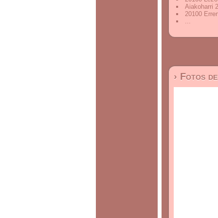
Aiakoharri
20100 Erre
...
› Fotos d