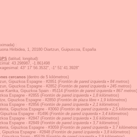
ximada) :
ona Hiribidea, 1, 20180 Oiartzun, Guipuscoa, España
GPS
(latitud, longitud):
cimal
:
43.298987, -1.861498
exagesimal
:
43° 17' 56.3532", -1° 51' 41.3928"
ones cercanos
(dentro de 5 kilómetros)
tzun, Gipuzkoa Espagne - #2851
(
Frontón de pared izquierda • 84 metros
)
tzun, Gipuzkoa Espagne - #2852
(
Frontón de pared izquierda • 245 metros
)
bar-Karrika, Gipuzkoa Spain - #5114
(
Frontón de pared izquierda • 867 metros
zkoa Espagne - #2855
(
Frontón de pared izquierda • 1,8 kilómetros
)
tze, Gipuzkoa Espagne - #2850
(
Frontón de plaza libre • 1,9 kilómetros
)
zkoa Espagne - #2856
(
Frontón de pared izquierda • 2,1 kilómetros
)
nteria, Gipuzkoa Espagne - #3060
(
Frontón de pared izquierda • 2,5 kilómetro
, Gipuzkoa Espagne - #1496
(
Frontón de pared izquierda • 3,4 kilómetros
)
zkoa Espagne - #2847
(
Frontón de pared izquierda • 3,6 kilómetros
)
zkoa Espagne - #2849
(
Frontón de pared izquierda • 3,7 kilómetros
)
nteria, Gipuzkoa Espagne - #3059
(
Frontón de pared izquierda • 3,7 kilómetro
, Gipuzkoa Espagne - #2848
(
Frontón de pared izquierda • 3,8 kilómetros
)
, Gipuzkoa Spain - #5529
(
Frontón de pared izquierda • 3,9 kilómetros
)