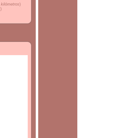
 kilómetros
)
s
)