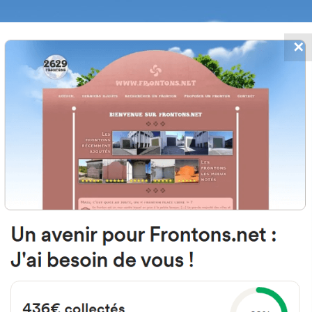
✕
FRONTONS.NET
MOS
BUSCAR UN FRONTÓN
AÑADIR UN
0180 Oiartzun, Guipuscoa Espag
Manuel Lekuona Hiribidea 1 España
#798
Frontón de plaza libre