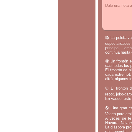
Dale una nota a
📚 La pelota va
especialidades,
principal, lla
continúa hasta 
🤓 Un frontón e
casi todos los 
El frontón de p
cada extremo).
alto), algunos i
⚾ El frontón d
rebot, joko-gar
En vasco, este 
🌎 Una gran ca
Vasco para emig
A veces se le 
Navarra, Navarr
La diáspora pro
gastronomía, la