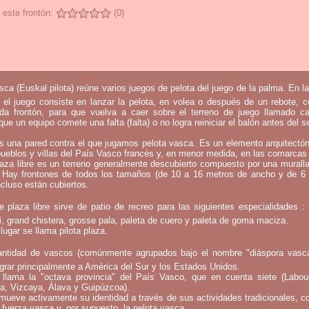
 este frontón:
(0)
sca (Euskal pilota) reúne varios juegos de pelota del juego de la palma. En l
 el juego consiste en lanzar la pelota, en volea o después de un rebote, 
mada frontón, para que vuelva a caer sobre el terreno de juego llamado c
que un equipo comete una falta (falta) o no logra reiniciar el balón antes del 
s una pared contra el que jugamos pelota vasca. Es un elemento arquitectó
pueblos y villas del País Vasco francés y, en menor medida, en las comarcas 
laza libre es un terreno generalmente descubierto compuesto por una murall
 Hay frontones de todos los tamaños (de 10 a 16 metros de ancho y de 6
ncluso están cubiertos.
e plaza libre sirve de patio de recreo para las siguientes especialidades 
bi, grand chistera, grosse pala, paleta de cuero y paleta de goma maciza.
lugar se llama pilota plaza.
ntidad de vascos (comúnmente agrupados bajo el nombre "diáspora vasca
rar principalmente a América del Sur y los Estados Unidos.
llama la "octava provincia" del País Vasco, que en cuenta siete (Labou
a, Vizcaya, Álava y Guipúzcoa).
mueve activamente su identidad a través de sus actividades tradicionales, c
 fuerza vasca y, por supuesto, la pelota vasca.