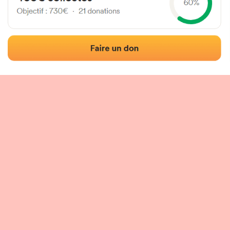
Localización
Fotos
Comentarios y reseñas
|
|
n del frontón