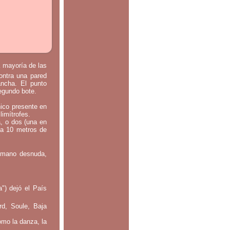
a mayoría de las
contra una pared
ancha. El punto
segundo bote.
nico presente en
limítrofes.
a, o dos (una en
 a 10 metros de
: mano desnuda,
") dejó el País
rd, Soule, Baja
omo la danza, la