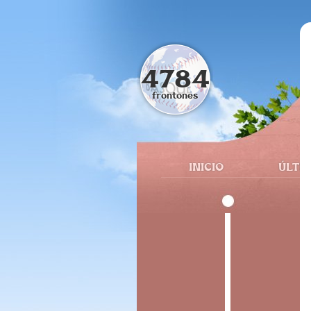
4784
frontones
INICIO
ÚLTI
2