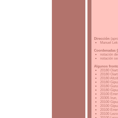
Dirección
(apro
Manuel Leku
Coordenadas
notación de
notación s
Algunos front
20180 Oiar
20180 Oiar
20180 Altzi
20180 Gipu
20180 Guru
20180 Gipu
20100 Erre
20305 Irun
20100 Gipu
20100 Gipu
20100 Erre
20100 Lezo
20100 Lezo