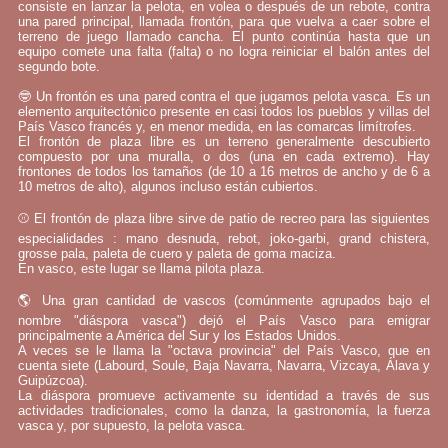
consiste en lanzar la pelota, en volea o después de un rebote, contra
una pared principal, llamada frontón, para que vuelva a caer sobre el
terreno de juego llamado cancha. El punto continúa hasta que un
equipo comete una falta (falta) o no logra reiniciar el balón antes del
segundo bote.
🤓 Un frontón es una pared contra el que jugamos pelota vasca. Es un
elemento arquitectónico presente en casi todos los pueblos y villas del
País Vasco francés y, en menor medida, en las comarcas limítrofes.
El frontón de plaza libre es un terreno generalmente descubierto
compuesto por una muralla, o dos (una en cada extremo). Hay
frontones de todos los tamaños (de 10 a 16 metros de ancho y de 6 a
10 metros de alto), algunos incluso están cubiertos.
⚾ El frontón de plaza libre sirve de patio de recreo para las siguientes
especialidades : mano desnuda, rebot, joko-garbi, grand chistera,
grosse pala, paleta de cuero y paleta de goma maciza.
En vasco, este lugar se llama pilota plaza.
🌎 Una gran cantidad de vascos (comúnmente agrupados bajo el
nombre "diáspora vasca") dejó el País Vasco para emigrar
principalmente a América del Sur y los Estados Unidos.
A veces se le llama la "octava provincia" del País Vasco, que en
cuenta siete (Labourd, Soule, Baja Navarra, Navarra, Vizcaya, Álava y
Guipúzcoa).
La diáspora promueve activamente su identidad a través de sus
actividades tradicionales, como la danza, la gastronomía, la fuerza
vasca y, por supuesto, la pelota vasca.