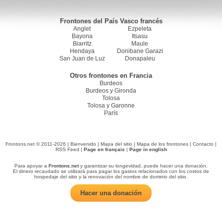
Frontones del País Vasco francés
Anglet
Ezpeleta
Bayona
Itsasu
Biarritz
Maule
Hendaya
Donibane Garazi
San Juan de Luz
Donapaleu
Otros frontones en Francia
Burdeos
Burdeos y Gironda
Tolosa
Tolosa y Garonne
París
Frontons.net © 2011-2026 |
Bienvenido
|
Mapa del sitio
|
Mapa de los frontones
|
Contacto
|
RSS Feed
|
Page en français
|
Page in english
Para apoyar a
Frontons.net
y garantizar su longevidad, puede hacer una donación.
El dinero recaudado se utilizará para pagar los gastos relacionados con los costos de
hospedaje del sitio y la renovación del nombre de dominio del sitio.
Hacer una donación