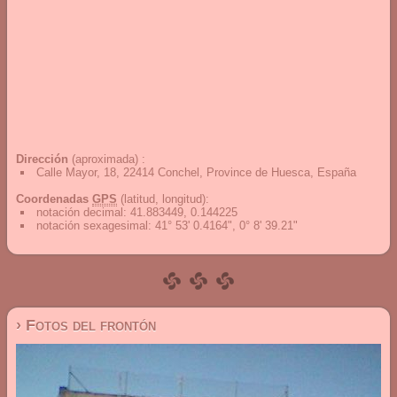
Dirección
(aproximada) :
Calle Mayor, 18, 22414 Conchel, Province de Huesca, España
Coordenadas
GPS
(latitud, longitud):
notación decimal
:
41.883449, 0.144225
notación sexagesimal
:
41° 53' 0.4164", 0° 8' 39.21"
› Fotos del frontón