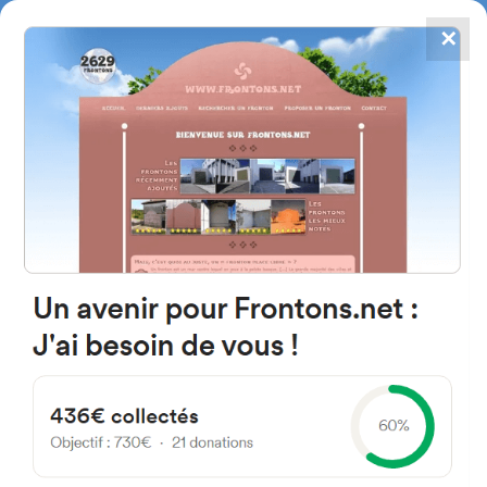
✕
4784
frontones
FRONTONS.NET
BUSCAR UN FRONTÓN
AÑADIR UN FRONTÓN
22414 Conchel, Province de
Huesca Espagne
Calle Mayor 18 España
#780