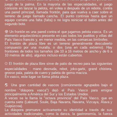
juego de la palma. En la mayoría de las especialidades, el juego
consiste en lanzar la pelota, en volea o después de un rebote, contra
una pared principal, llamada frontón, para que vuelva a caer sobre el
terreno de juego llamado cancha. El punto continúa hasta que un
equipo comete una falta (falta) o no logra reiniciar el balón antes del
segundo bote.
🤓 Un frontón es una pared contra el que jugamos pelota vasca. Es un
elemento arquitectónico presente en casi todos los pueblos y villas del
País Vasco francés y, en menor medida, en las comarcas limítrofes.
El frontón de plaza libre es un terreno generalmente descubierto
compuesto por una muralla, o dos (una en cada extremo). Hay
frontones de todos los tamaños (de 10 a 16 metros de ancho y de 6 a
10 metros de alto), algunos incluso están cubiertos.
⚾ El frontón de plaza libre sirve de patio de recreo para las siguientes
especialidades : mano desnuda, rebot, joko-garbi, grand chistera,
grosse pala, paleta de cuero y paleta de goma maciza.
En vasco, este lugar se llama pilota plaza.
🌎 Una gran cantidad de vascos (comúnmente agrupados bajo el
nombre "diáspora vasca") dejó el País Vasco para emigrar
principalmente a América del Sur y los Estados Unidos.
A veces se le llama la "octava provincia" del País Vasco, que en
cuenta siete (Labourd, Soule, Baja Navarra, Navarra, Vizcaya, Álava y
Guipúzcoa).
La diáspora promueve activamente su identidad a través de sus
actividades tradicionales, como la danza, la gastronomía, la fuerza