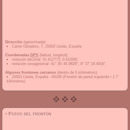
Dirección
(aproximada) :
Carrer Obradors, 7, 25002 Lleida, España
Coordenadas
GPS
(latitud, longitud):
notación decimal
:
41.612773, 0.622081
notación sexagesimal
:
41° 36' 45.9828", 0° 37' 19.4916"
Algunos frontones cercanos
(dentro de 5 kilómetros)
25001 Lleida, España - #4195
(
Frontón de pared izquierda • 1,7
kilómetros
)
› Fotos del frontón