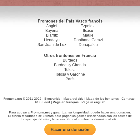
Frontones del País Vasco francés
Anglet
Ezpeleta
Bayona
Itsasu
Biarritz
Maule
Hendaya
Donibane Garazi
San Juan de Luz
Donapaleu
Otros frontones en Francia
Burdeos
Burdeos y Gironda
Tolosa
Tolosa y Garonne
París
Frontons.net © 2011-2026 |
Bienvenido
|
Mapa del sitio
|
Mapa de los frontones
|
Contacto
|
RSS Feed
|
Page en français
|
Page in english
Para apoyar a
Frontons.net
y garantizar su longevidad, puede hacer una donación.
El dinero recaudado se utilizará para pagar los gastos relacionados con los costos de
hospedaje del sitio y la renovación del nombre de dominio del sitio.
Hacer una donación