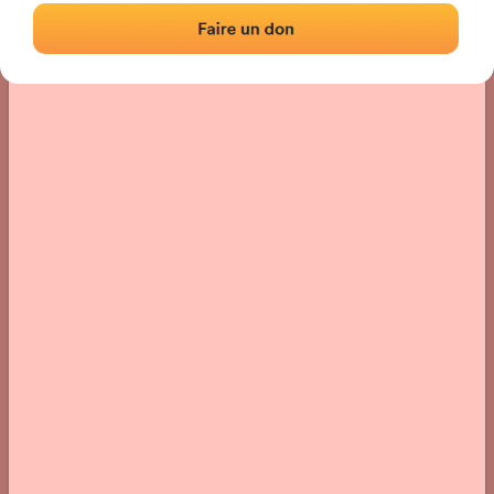
Localización
Fotos
Comentarios y reseñas
|
|
› Ubicación del frontón