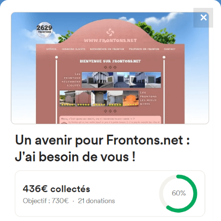
✕
4784
frontones
FRONTONS.NET
BUSCAR UN FRONTÓN
AÑADIR UN FRONTÓN
25002 Lleida, España
Carrer Obradors 7
#5603
Frontón de plaza libre