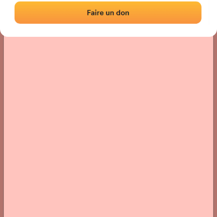
Localización
Fotos
Comentarios y reseñas
|
|
› Ubicación del frontón