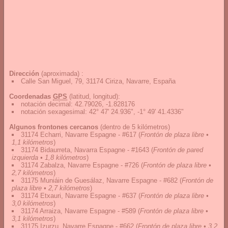
Dirección
(aproximada) :
Calle San Miguel, 79, 31174 Ciriza, Navarre, España
Coordenadas
GPS
(latitud, longitud):
notación decimal
:
42.79026, -1.828176
notación sexagesimal
:
42° 47' 24.936", -1° 49' 41.4336"
Algunos frontones cercanos
(dentro de 5 kilómetros)
31174 Echarri, Navarre Espagne - #617
(
Frontón de plaza libre •
1,1 kilómetros
)
31174 Bidaurreta, Navarra Espagne - #1643
(
Frontón de pared
izquierda • 1,8 kilómetros
)
31174 Zabalza, Navarre Espagne - #726
(
Frontón de plaza libre •
2,7 kilómetros
)
31175 Muniáin de Guesálaz, Navarre Espagne - #682
(
Frontón de
plaza libre • 2,7 kilómetros
)
31174 Etxauri, Navarre Espagne - #637
(
Frontón de plaza libre •
3,0 kilómetros
)
31174 Arraiza, Navarre Espagne - #589
(
Frontón de plaza libre •
3,1 kilómetros
)
31175 Izurzu, Navarre Espagne - #662
(
Frontón de plaza libre • 3,2