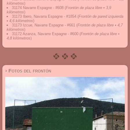
kilómetros
)
31174 Navarre Espagne - #608
(
Frontón de plaza libre • 3,9
kilómetros
)
31173 Ibero, Navarra Espagne - #1854
(
Frontón de pared izquierda
• 4,6 kilómetros
)
31173 Izcue, Navarre Espagne - #661
(
Frontón de plaza libre • 4,7
kilómetros
)
31172 Azanza, Navarre Espagne - #600
(
Frontón de plaza libre •
4,8 kilómetros
)
› Fotos del frontón