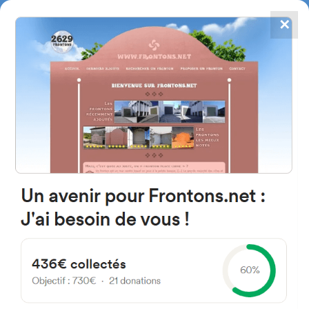
✕
4784
frontones
FRONTONS.NET
BUSCAR UN FRONTÓN
AÑADIR UN FRONTÓN
31174 Ciriza, Navarre Espagne
Calle San Miguel 79 España
#612
Frontón de plaza libre