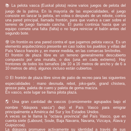
📚 La pelota vasca (Euskal pilota) reúne varios juegos de pelota del
juego de la palma. En la mayoría de las especialidades, el juego
consiste en lanzar la pelota, en volea o después de un rebote, contra
una pared principal, llamada frontón, para que vuelva a caer sobre el
terreno de juego llamado cancha. El punto continúa hasta que un
equipo comete una falta (falta) o no logra reiniciar el balón antes del
segundo bote.
🤓 Un frontón es una pared contra el que jugamos pelota vasca. Es un
elemento arquitectónico presente en casi todos los pueblos y villas del
País Vasco francés y, en menor medida, en las comarcas limítrofes.
El frontón de plaza libre es un terreno generalmente descubierto
compuesto por una muralla, o dos (una en cada extremo). Hay
frontones de todos los tamaños (de 10 a 16 metros de ancho y de 6 a
10 metros de alto), algunos incluso están cubiertos.
⚾ El frontón de plaza libre sirve de patio de recreo para las siguientes
especialidades : mano desnuda, rebot, joko-garbi, grand chistera,
grosse pala, paleta de cuero y paleta de goma maciza.
En vasco, este lugar se llama pilota plaza.
🌎 Una gran cantidad de vascos (comúnmente agrupados bajo el
nombre "diáspora vasca") dejó el País Vasco para emigrar
principalmente a América del Sur y los Estados Unidos.
A veces se le llama la "octava provincia" del País Vasco, que en
cuenta siete (Labourd, Soule, Baja Navarra, Navarra, Vizcaya, Álava y
Guipúzcoa).
La diáspora promueve activamente su identidad a través de sus