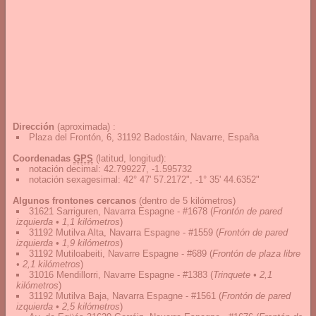
Dirección
(aproximada) :
Plaza del Frontón, 6, 31192 Badostáin, Navarre, España
Coordenadas
GPS
(latitud, longitud):
notación decimal
:
42.799227, -1.595732
notación sexagesimal
:
42° 47' 57.2172", -1° 35' 44.6352"
Algunos frontones cercanos
(dentro de 5 kilómetros)
31621 Sarriguren, Navarra Espagne - #1678
(
Frontón de pared
izquierda • 1,1 kilómetros
)
31192 Mutilva Alta, Navarra Espagne - #1559
(
Frontón de pared
izquierda • 1,9 kilómetros
)
31192 Mutiloabeiti, Navarre Espagne - #689
(
Frontón de plaza libre
• 2,1 kilómetros
)
31016 Mendillorri, Navarre Espagne - #1383
(
Trinquete • 2,1
kilómetros
)
31192 Mutilva Baja, Navarra Espagne - #1561
(
Frontón de pared
izquierda • 2,5 kilómetros
)