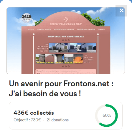
✕
4784
frontones
FRONTONS.NET
BUSCAR UN FRONTÓN
AÑADIR UN FRONTÓN
31192 Badostáin, Navarre
Espagne
Plaza del Frontón 6 España
#603