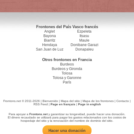
Frontones del País Vasco francés
Anglet
Ezpeleta
Bayona
Itsasu
Biarritz
Maule
Hendaya
Donibane Garazi
San Juan de Luz
Donapaleu
Otros frontones en Francia
Burdeos
Burdeos y Gironda
Tolosa
Tolosa y Garonne
París
Frontons.net © 2011-2026 |
Bienvenido
|
Mapa del sitio
|
Mapa de los frontones
|
Contacto
|
RSS Feed
|
Page en français
|
Page in english
Para apoyar a
Frontons.net
y garantizar su longevidad, puede hacer una donación.
El dinero recaudado se utilizará para pagar los gastos relacionados con los costos de
hospedaje del sitio y la renovación del nombre de dominio del sitio.
Hacer una donación