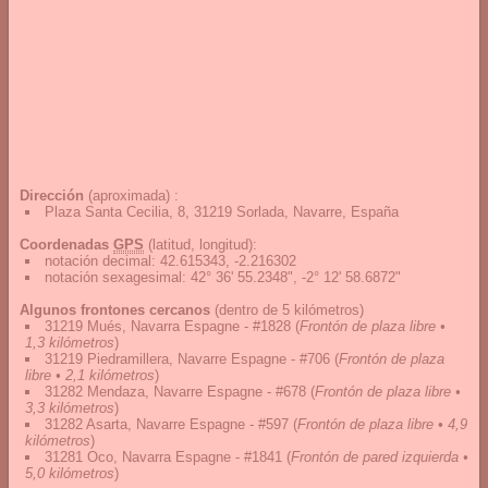
Dirección
(aproximada) :
Plaza Santa Cecilia, 8, 31219 Sorlada, Navarre, España
Coordenadas
GPS
(latitud, longitud):
notación decimal
:
42.615343, -2.216302
notación sexagesimal
:
42° 36' 55.2348", -2° 12' 58.6872"
Algunos frontones cercanos
(dentro de 5 kilómetros)
31219 Mués, Navarra Espagne - #1828
(
Frontón de plaza libre •
1,3 kilómetros
)
31219 Piedramillera, Navarre Espagne - #706
(
Frontón de plaza
libre • 2,1 kilómetros
)
31282 Mendaza, Navarre Espagne - #678
(
Frontón de plaza libre •
3,3 kilómetros
)
31282 Asarta, Navarre Espagne - #597
(
Frontón de plaza libre • 4,9
kilómetros
)
31281 Oco, Navarra Espagne - #1841
(
Frontón de pared izquierda •
5,0 kilómetros
)