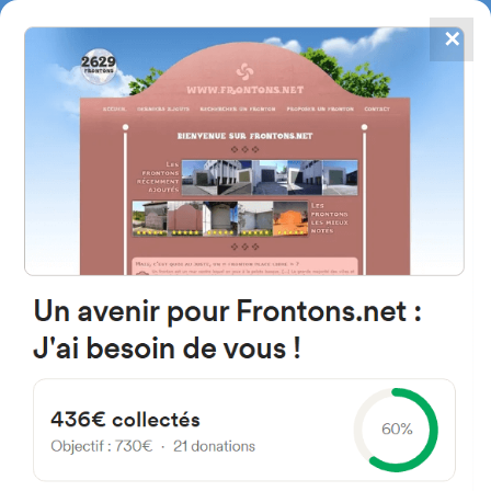
✕
4784
frontones
FRONTONS.NET
BUSCAR UN FRONTÓN
AÑADIR UN FRONTÓN
31219 Sorlada, Navarre
Espagne
Plaza Santa Cecilia 8 España
#711