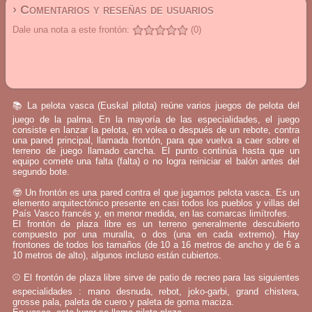
› Comentarios y reseñas de usuarios
Dale una nota a este frontón:
(0)
📚 La pelota vasca (Euskal pilota) reúne varios juegos de pelota del
juego de la palma. En la mayoría de las especialidades, el juego
consiste en lanzar la pelota, en volea o después de un rebote, contra
una pared principal, llamada frontón, para que vuelva a caer sobre el
terreno de juego llamado cancha. El punto continúa hasta que un
equipo comete una falta (falta) o no logra reiniciar el balón antes del
segundo bote.
🤓 Un frontón es una pared contra el que jugamos pelota vasca. Es un
elemento arquitectónico presente en casi todos los pueblos y villas del
País Vasco francés y, en menor medida, en las comarcas limítrofes.
El frontón de plaza libre es un terreno generalmente descubierto
compuesto por una muralla, o dos (una en cada extremo). Hay
frontones de todos los tamaños (de 10 a 16 metros de ancho y de 6 a
10 metros de alto), algunos incluso están cubiertos.
⚾ El frontón de plaza libre sirve de patio de recreo para las siguientes
especialidades : mano desnuda, rebot, joko-garbi, grand chistera,
grosse pala, paleta de cuero y paleta de goma maciza.