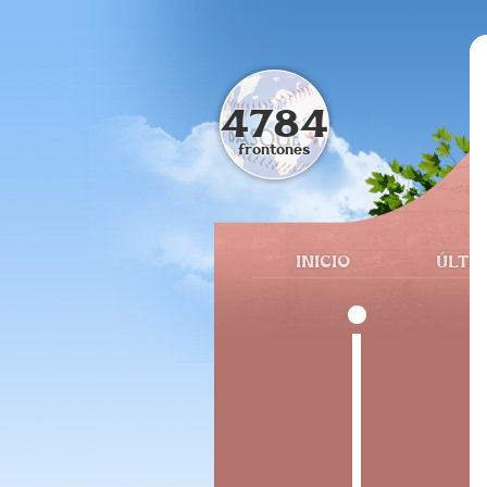
4784
frontones
INICIO
ÚLTI