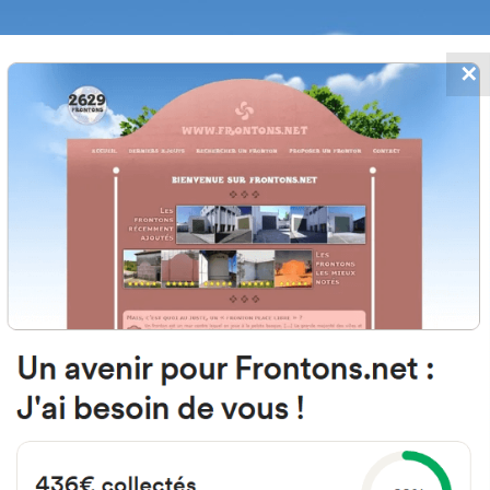
✕
FRONTONS.NET
MOS
BUSCAR UN FRONTÓN
AÑADIR UN
31494 Olleta, Navarre Espagne
Calle Iglesia Santa María 7 España
#696
Frontón de plaza libre