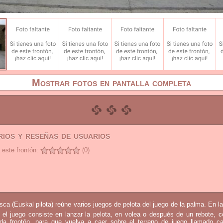
Mostrar fotos en pantalla completa
ios y reseñas de usuarios
 este frontón:
(0)
sca (Euskal pilota) reúne varios juegos de pelota del juego de la palma. En l
 el juego consiste en lanzar la pelota, en volea o después de un rebote, 
mada frontón, para que vuelva a caer sobre el terreno de juego llamado c