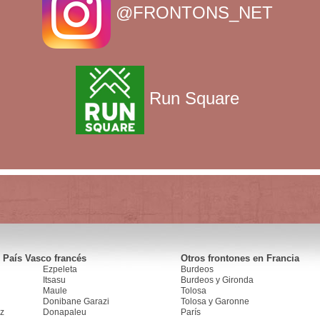
@FRONTONS_NET
Run Square
 País Vasco francés
Otros frontones en Francia
Ezpeleta
Burdeos
Itsasu
Burdeos y Gironda
Maule
Tolosa
Donibane Garazi
Tolosa y Garonne
z
Donapaleu
París