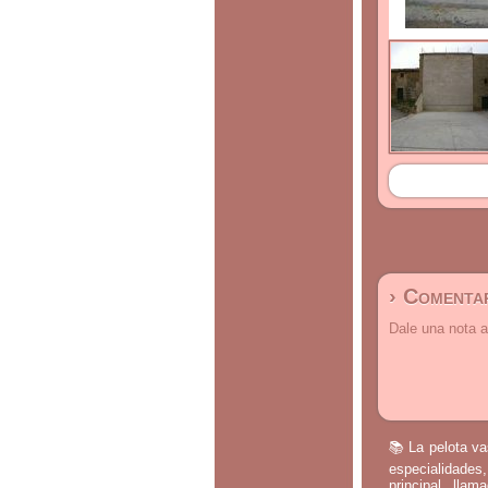
› Comentar
Dale una nota a
📚 La pelota va
especialidades,
principal, lla