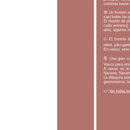
continúa hasta 
🤓 Un frontón e
casi todos los 
El frontón de p
cada extremo).
alto), algunos i
⚾ El frontón d
rebot, joko-gar
En vasco, este 
🌎 Una gran ca
Vasco para emig
A veces se le 
Navarra, Navarr
La diáspora pro
gastronomía, la
👉
Ver todos lo