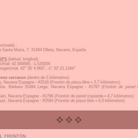
ximada) :
ia Santa María, 7, 31494 Olleta, Navarre, España
GPS
(latitud, longitud):
cimal
:
42.584685, -1.539204
exagesimal
:
42° 35' 4.866", -1° 32' 21.1344"
ones cercanos
(dentro de 5 kilómetros)
a, Navarra Espagne - #2518
(
Frontón de plaza libre • 3,7 kilómetros
)
Sta. Bárbara 31494 Lerga, Navarra Espagne - #1797
(
Frontón de pared i
iáin, Navarra Espagne - #1796
(
Frontón de pared izquierda • 4,7 kilómetros
)
uiz, Navarra Espagne - #2594
(
Frontón de plaza libre • 5,0 kilómetros
)
el frontón