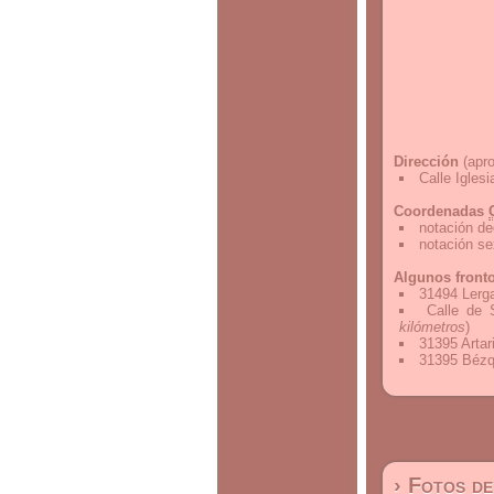
Dirección
(apro
Calle Igles
Coordenadas
notación de
notación s
Algunos front
31494 Lerg
Calle de 
kilómetros
)
31395 Artar
31395 Bézq
› Fotos d