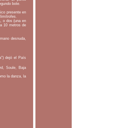
segundo bote.
nico presente en
limítrofes.
a, o dos (una en
 a 10 metros de
: mano desnuda,
") dejó el País
rd, Soule, Baja
omo la danza, la