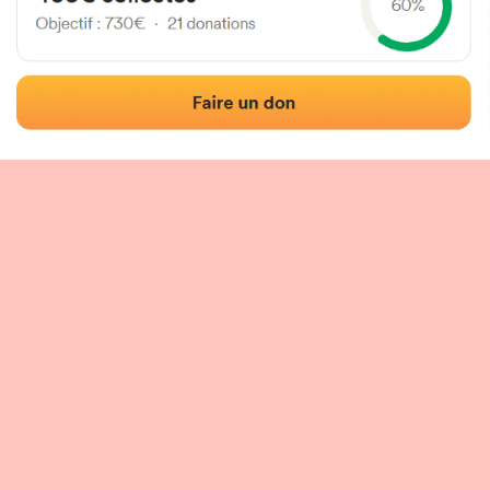
Localización
Fotos
Comentarios y reseñas
|
|
n del frontón