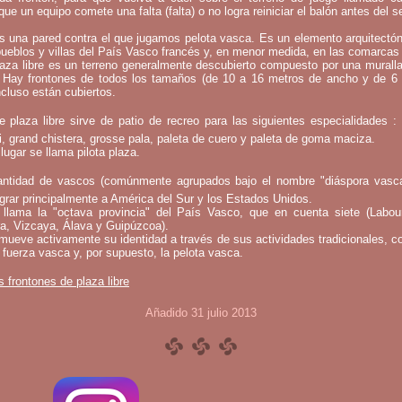
que un equipo comete una falta (falta) o no logra reiniciar el balón antes del 
s una pared contra el que jugamos pelota vasca. Es un elemento arquitectó
pueblos y villas del País Vasco francés y, en menor medida, en las comarcas 
laza libre es un terreno generalmente descubierto compuesto por una murall
 Hay frontones de todos los tamaños (de 10 a 16 metros de ancho y de 6
ncluso están cubiertos.
e plaza libre sirve de patio de recreo para las siguientes especialidades 
bi, grand chistera, grosse pala, paleta de cuero y paleta de goma maciza.
lugar se llama pilota plaza.
ntidad de vascos (comúnmente agrupados bajo el nombre "diáspora vasca
rar principalmente a América del Sur y los Estados Unidos.
llama la "octava provincia" del País Vasco, que en cuenta siete (Labou
a, Vizcaya, Álava y Guipúzcoa).
mueve activamente su identidad a través de sus actividades tradicionales, c
 fuerza vasca y, por supuesto, la pelota vasca.
s frontones de plaza libre
Añadido 31 julio 2013