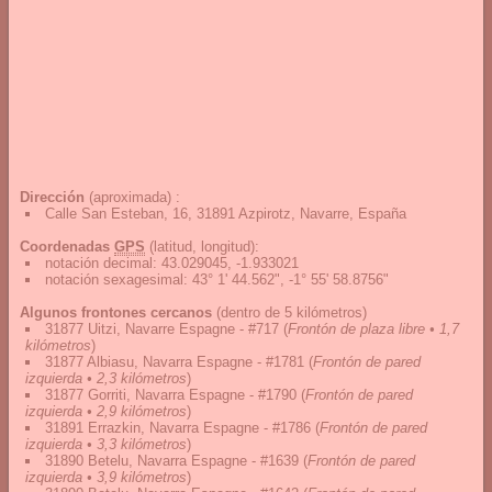
Dirección
(aproximada) :
Calle San Esteban, 16, 31891 Azpirotz, Navarre, España
Coordenadas
GPS
(latitud, longitud):
notación decimal
:
43.029045, -1.933021
notación sexagesimal
:
43° 1' 44.562", -1° 55' 58.8756"
Algunos frontones cercanos
(dentro de 5 kilómetros)
31877 Uitzi, Navarre Espagne - #717
(
Frontón de plaza libre • 1,7
kilómetros
)
31877 Albiasu, Navarra Espagne - #1781
(
Frontón de pared
izquierda • 2,3 kilómetros
)
31877 Gorriti, Navarra Espagne - #1790
(
Frontón de pared
izquierda • 2,9 kilómetros
)
31891 Errazkin, Navarra Espagne - #1786
(
Frontón de pared
izquierda • 3,3 kilómetros
)
31890 Betelu, Navarra Espagne - #1639
(
Frontón de pared
izquierda • 3,9 kilómetros
)