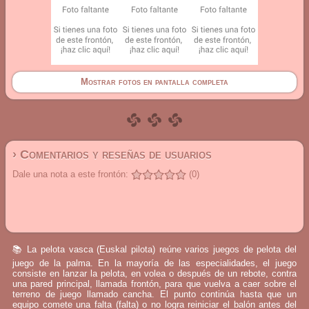
Mostrar fotos en pantalla completa
› Comentarios y reseñas de usuarios
Dale una nota a este frontón:
(0)
📚 La pelota vasca (Euskal pilota) reúne varios juegos de pelota del
juego de la palma. En la mayoría de las especialidades, el juego
consiste en lanzar la pelota, en volea o después de un rebote, contra
una pared principal, llamada frontón, para que vuelva a caer sobre el
terreno de juego llamado cancha. El punto continúa hasta que un
equipo comete una falta (falta) o no logra reiniciar el balón antes del