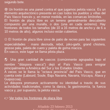
segundo bote.
🤓 Un frontón es una pared contra el que jugamos pelota vasca. Es un
elemento arquitectónico presente en casi todos los pueblos y villas del
País Vasco francés y, en menor medida, en las comarcas limítrofes.
El frontón de plaza libre es un terreno generalmente descubierto
compuesto por una muralla, o dos (una en cada extremo). Hay
frontones de todos los tamaños (de 10 a 16 metros de ancho y de 6 a
10 metros de alto), algunos incluso están cubiertos.
⚾ El frontón de plaza libre sirve de patio de recreo para las siguientes
especialidades : mano desnuda, rebot, joko-garbi, grand chistera,
grosse pala, paleta de cuero y paleta de goma maciza.
En vasco, este lugar se llama pilota plaza.
🌎 Una gran cantidad de vascos (comúnmente agrupados bajo el
nombre "diáspora vasca") dejó el País Vasco para emigrar
principalmente a América del Sur y los Estados Unidos.
A veces se le llama la "octava provincia" del País Vasco, que en
cuenta siete (Labourd, Soule, Baja Navarra, Navarra, Vizcaya, Álava y
Guipúzcoa).
La diáspora promueve activamente su identidad a través de sus
actividades tradicionales, como la danza, la gastronomía, la fuerza
vasca y, por supuesto, la pelota vasca.
👉
Ver todos los frontones de plaza libre
Añadido 23 febrero 2013