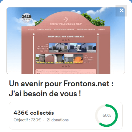
✕
4784
frontones
FRONTONS.NET
BUSCAR UN FRONTÓN
AÑADIR UN FRONTÓN
31891 Azpirotz, Navarre
Espagne
Calle San Esteban 16 España
#602