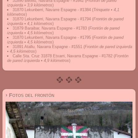
31890 Betelu, Navarra Espagne - #1642
(
Frontón de pared
izquierda • 3,9 kilómetros
)
31870 Lekunberri, Navarre Espagne - #1384
(
Trinquete • 4,1
kilómetros
)
31870 Lekunberri, Navarra Espagne - #1794
(
Frontón de pared
izquierda • 4,1 kilómetros
)
31879 Baraibar, Navarra Espagne - #1783
(
Frontón de pared
izquierda • 4,5 kilómetros
)
31870 Lekunberri, Navarra Espagne - #1795
(
Frontón de pared
izquierda • 4,5 kilómetros
)
31891 Atallu, Navarra Espagne - #1551
(
Frontón de pared izquierda
• 4,5 kilómetros
)
Calle Sta. Cruz 31878 Etxarri, Navarra Espagne - #1782
(
Frontón
de pared izquierda • 4,9 kilómetros
)
› Fotos del frontón