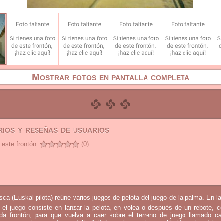
Mostrar fotos en pantalla completa
ios y reseñas de usuarios
 este frontón:
(0)
sca (Euskal pilota) reúne varios juegos de pelota del juego de la palma. En l
 el juego consiste en lanzar la pelota, en volea o después de un rebote, 
mada frontón, para que vuelva a caer sobre el terreno de juego llamado c