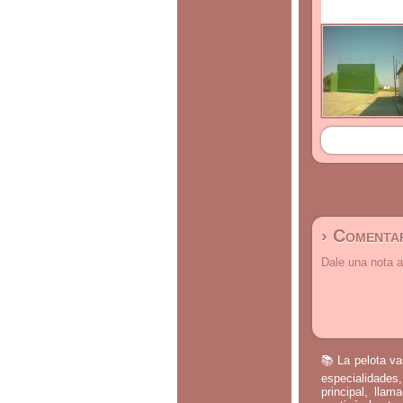
› Comentar
Dale una nota a
📚 La pelota va
especialidades,
principal, lla