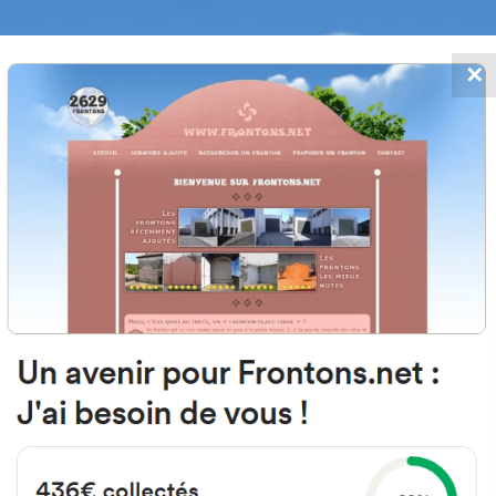
✕
FRONTONS.NET
MOS
BUSCAR UN FRONTÓN
AÑADIR UN
12 Santervás de la Vega, Provinc
Palencia Espagne
le l Doctor D Daniel Bohigas Solinis 12 Es
#817