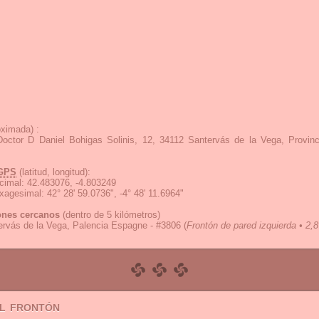
ximada) :
Doctor D Daniel Bohigas Solinis, 12, 34112 Santervás de la Vega, Provin
GPS
(latitud, longitud):
cimal
:
42.483076, -4.803249
exagesimal
:
42° 28' 59.0736", -4° 48' 11.6964"
ones cercanos
(dentro de 5 kilómetros)
ervás de la Vega, Palencia Espagne - #3806
(
Frontón de pared izquierda • 2,8
el frontón