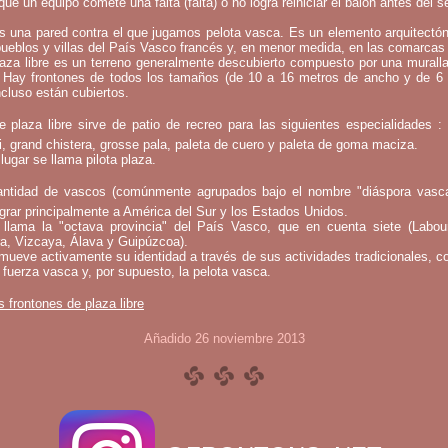
que un equipo comete una falta (falta) o no logra reiniciar el balón antes del 
s una pared contra el que jugamos pelota vasca. Es un elemento arquitectó
pueblos y villas del País Vasco francés y, en menor medida, en las comarcas 
laza libre es un terreno generalmente descubierto compuesto por una murall
 Hay frontones de todos los tamaños (de 10 a 16 metros de ancho y de 6
ncluso están cubiertos.
e plaza libre sirve de patio de recreo para las siguientes especialidades 
bi, grand chistera, grosse pala, paleta de cuero y paleta de goma maciza.
lugar se llama pilota plaza.
ntidad de vascos (comúnmente agrupados bajo el nombre "diáspora vasca
rar principalmente a América del Sur y los Estados Unidos.
llama la "octava provincia" del País Vasco, que en cuenta siete (Labou
a, Vizcaya, Álava y Guipúzcoa).
mueve activamente su identidad a través de sus actividades tradicionales, c
 fuerza vasca y, por supuesto, la pelota vasca.
s frontones de plaza libre
Añadido 26 noviembre 2013