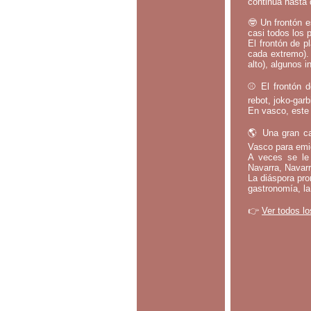
continúa hasta 
🤓 Un frontón e
casi todos los 
El frontón de p
cada extremo).
alto), algunos i
⚾ El frontón d
rebot, joko-gar
En vasco, este 
🌎 Una gran ca
Vasco para emig
A veces se le 
Navarra, Navarr
La diáspora pro
gastronomía, la
👉
Ver todos lo