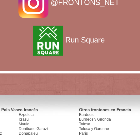
@FRONTONS_NET
Run Square
 País Vasco francés
Otros frontones en Francia
Ezpeleta
Burdeos
Itsasu
Burdeos y Gironda
Maule
Tolosa
Donibane Garazi
Tolosa y Garonne
z
Donapaleu
París