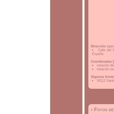
Dirección
(apro
Calle del 
España
Coordenadas
notación de
notación s
Algunos front
34112 Sant
› Fotos d