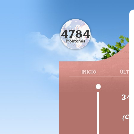
4784
frontones
INICIO
ÚLTI
341
Cal