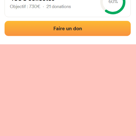
Frontón de plaza libre
Localización
Fotos
Comentarios y reseñas
|
|
n del frontón