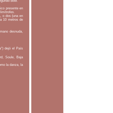
segundo bote.
nico presente en
limítrofes.
a, o dos (una en
 a 10 metros de
: mano desnuda,
") dejó el País
rd, Soule, Baja
omo la danza, la