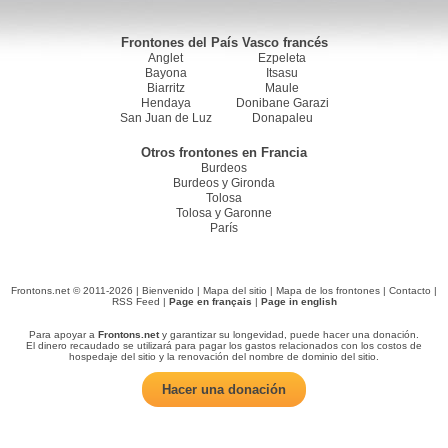
Frontones del País Vasco francés
Anglet
Ezpeleta
Bayona
Itsasu
Biarritz
Maule
Hendaya
Donibane Garazi
San Juan de Luz
Donapaleu
Otros frontones en Francia
Burdeos
Burdeos y Gironda
Tolosa
Tolosa y Garonne
París
Frontons.net © 2011-2026 |
Bienvenido
|
Mapa del sitio
|
Mapa de los frontones
|
Contacto
|
RSS Feed
|
Page en français
|
Page in english
Para apoyar a
Frontons.net
y garantizar su longevidad, puede hacer una donación.
El dinero recaudado se utilizará para pagar los gastos relacionados con los costos de
hospedaje del sitio y la renovación del nombre de dominio del sitio.
Hacer una donación