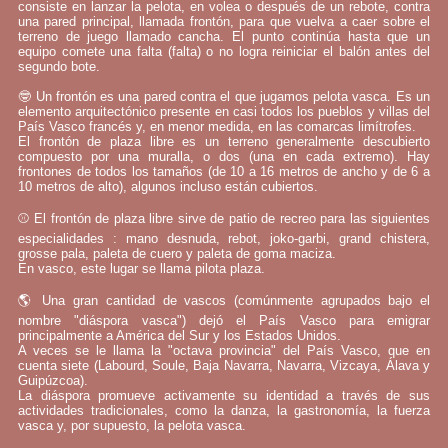
consiste en lanzar la pelota, en volea o después de un rebote, contra
una pared principal, llamada frontón, para que vuelva a caer sobre el
terreno de juego llamado cancha. El punto continúa hasta que un
equipo comete una falta (falta) o no logra reiniciar el balón antes del
segundo bote.
🤓 Un frontón es una pared contra el que jugamos pelota vasca. Es un
elemento arquitectónico presente en casi todos los pueblos y villas del
País Vasco francés y, en menor medida, en las comarcas limítrofes.
El frontón de plaza libre es un terreno generalmente descubierto
compuesto por una muralla, o dos (una en cada extremo). Hay
frontones de todos los tamaños (de 10 a 16 metros de ancho y de 6 a
10 metros de alto), algunos incluso están cubiertos.
⚾ El frontón de plaza libre sirve de patio de recreo para las siguientes
especialidades : mano desnuda, rebot, joko-garbi, grand chistera,
grosse pala, paleta de cuero y paleta de goma maciza.
En vasco, este lugar se llama pilota plaza.
🌎 Una gran cantidad de vascos (comúnmente agrupados bajo el
nombre "diáspora vasca") dejó el País Vasco para emigrar
principalmente a América del Sur y los Estados Unidos.
A veces se le llama la "octava provincia" del País Vasco, que en
cuenta siete (Labourd, Soule, Baja Navarra, Navarra, Vizcaya, Álava y
Guipúzcoa).
La diáspora promueve activamente su identidad a través de sus
actividades tradicionales, como la danza, la gastronomía, la fuerza
vasca y, por supuesto, la pelota vasca.