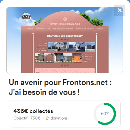
✕
4784
frontones
FRONTONS.NET
BUSCAR UN FRONTÓN
AÑADIR UN FRONTÓN
34270 Saint-Jean-de-Cuculles,
Francia
56 Chemin de Yorgues
#1247