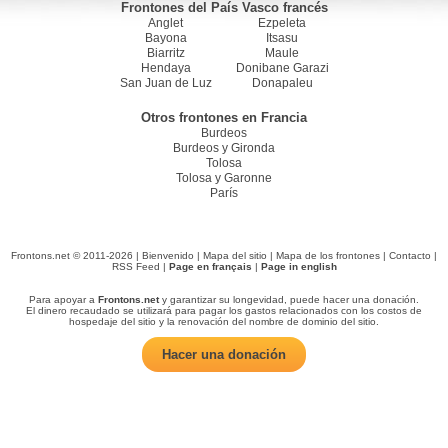
Frontones del País Vasco francés
Anglet
Ezpeleta
Bayona
Itsasu
Biarritz
Maule
Hendaya
Donibane Garazi
San Juan de Luz
Donapaleu
Otros frontones en Francia
Burdeos
Burdeos y Gironda
Tolosa
Tolosa y Garonne
París
Frontons.net © 2011-2026 |
Bienvenido
|
Mapa del sitio
|
Mapa de los frontones
|
Contacto
|
RSS Feed
|
Page en français
|
Page in english
Para apoyar a
Frontons.net
y garantizar su longevidad, puede hacer una donación.
El dinero recaudado se utilizará para pagar los gastos relacionados con los costos de
hospedaje del sitio y la renovación del nombre de dominio del sitio.
Hacer una donación