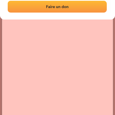
Localización
Fotos
Comentarios y reseñas
|
|
› Ubicación del frontón