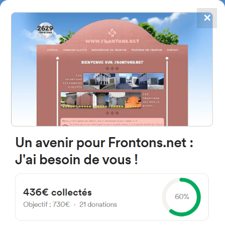
✕
4784
frontones
FRONTONS.NET
BUSCAR UN FRONTÓN
AÑADIR UN FRONTÓN
37100 Tours, Francia
60 Avenue de la République
#1414
Frontón de plaza libre