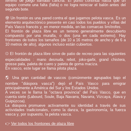
terreno de juego llamado cancha. El punto continúa hasta que un
equipo comete una falta (falta) o no logra reiniciar el balón antes del
segundo bote.
🤓 Un frontón es una pared contra el que jugamos pelota vasca. Es un
elemento arquitectónico presente en casi todos los pueblos y villas del
País Vasco francés y, en menor medida, en las comarcas limítrofes.
El frontón de plaza libre es un terreno generalmente descubierto
compuesto por una muralla, o dos (una en cada extremo). Hay
frontones de todos los tamaños (de 10 a 16 metros de ancho y de 6 a
10 metros de alto), algunos incluso están cubiertos.
⚾ El frontón de plaza libre sirve de patio de recreo para las siguientes
especialidades : mano desnuda, rebot, joko-garbi, grand chistera,
grosse pala, paleta de cuero y paleta de goma maciza.
En vasco, este lugar se llama pilota plaza.
🌎 Una gran cantidad de vascos (comúnmente agrupados bajo el
nombre "diáspora vasca") dejó el País Vasco para emigrar
principalmente a América del Sur y los Estados Unidos.
A veces se le llama la "octava provincia" del País Vasco, que en
cuenta siete (Labourd, Soule, Baja Navarra, Navarra, Vizcaya, Álava y
Guipúzcoa).
La diáspora promueve activamente su identidad a través de sus
actividades tradicionales, como la danza, la gastronomía, la fuerza
vasca y, por supuesto, la pelota vasca.
👉
Ver todos los frontones de plaza libre