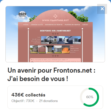
✕
4784
frontones
FRONTONS.NET
BUSCAR UN FRONTÓN
AÑADIR UN FRONTÓN
37650 Sequeros, Salamanque
Espagne
SA-220 España
#1045