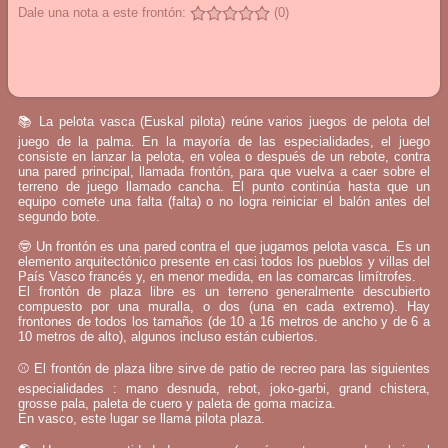
Dale una nota a este frontón:
(0)
📚 La pelota vasca (Euskal pilota) reúne varios juegos de pelota del
juego de la palma. En la mayoría de las especialidades, el juego
consiste en lanzar la pelota, en volea o después de un rebote, contra
una pared principal, llamada frontón, para que vuelva a caer sobre el
terreno de juego llamado cancha. El punto continúa hasta que un
equipo comete una falta (falta) o no logra reiniciar el balón antes del
segundo bote.
🤓 Un frontón es una pared contra el que jugamos pelota vasca. Es un
elemento arquitectónico presente en casi todos los pueblos y villas del
País Vasco francés y, en menor medida, en las comarcas limítrofes.
El frontón de plaza libre es un terreno generalmente descubierto
compuesto por una muralla, o dos (una en cada extremo). Hay
frontones de todos los tamaños (de 10 a 16 metros de ancho y de 6 a
10 metros de alto), algunos incluso están cubiertos.
⚾ El frontón de plaza libre sirve de patio de recreo para las siguientes
especialidades : mano desnuda, rebot, joko-garbi, grand chistera,
grosse pala, paleta de cuero y paleta de goma maciza.
En vasco, este lugar se llama pilota plaza.