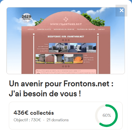
✕
4784
frontones
FRONTONS.NET
BUSCAR UN FRONTÓN
AÑADIR UN FRONTÓN
40142 Monterrubio, Ségovie
Espagne
Calle de los Bueyes España
#1188