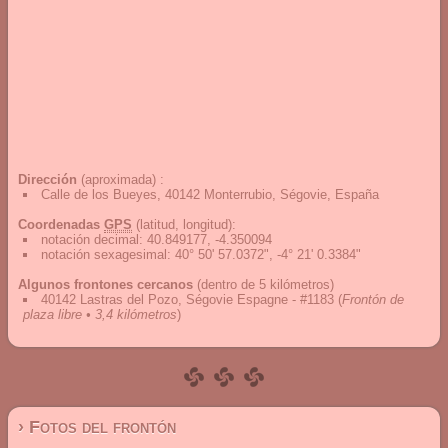
Dirección
(aproximada) :
Calle de los Bueyes, 40142 Monterrubio, Ségovie, España
Coordenadas
GPS
(latitud, longitud):
notación decimal
:
40.849177, -4.350094
notación sexagesimal
:
40° 50' 57.0372", -4° 21' 0.3384"
Algunos frontones cercanos
(dentro de 5 kilómetros)
40142 Lastras del Pozo, Ségovie Espagne - #1183
(
Frontón de
plaza libre • 3,4 kilómetros
)
› Fotos del frontón