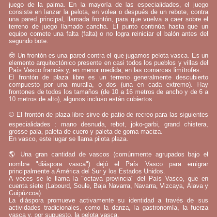
juego de la palma. En la mayoría de las especialidades, el juego
consiste en lanzar la pelota, en volea o después de un rebote, contra
una pared principal, llamada frontón, para que vuelva a caer sobre el
terreno de juego llamado cancha. El punto continúa hasta que un
equipo comete una falta (falta) o no logra reiniciar el balón antes del
segundo bote.
🤓 Un frontón es una pared contra el que jugamos pelota vasca. Es un
elemento arquitectónico presente en casi todos los pueblos y villas del
País Vasco francés y, en menor medida, en las comarcas limítrofes.
El frontón de plaza libre es un terreno generalmente descubierto
compuesto por una muralla, o dos (una en cada extremo). Hay
frontones de todos los tamaños (de 10 a 16 metros de ancho y de 6 a
10 metros de alto), algunos incluso están cubiertos.
⚾ El frontón de plaza libre sirve de patio de recreo para las siguientes
especialidades : mano desnuda, rebot, joko-garbi, grand chistera,
grosse pala, paleta de cuero y paleta de goma maciza.
En vasco, este lugar se llama pilota plaza.
🌎 Una gran cantidad de vascos (comúnmente agrupados bajo el
nombre "diáspora vasca") dejó el País Vasco para emigrar
principalmente a América del Sur y los Estados Unidos.
A veces se le llama la "octava provincia" del País Vasco, que en
cuenta siete (Labourd, Soule, Baja Navarra, Navarra, Vizcaya, Álava y
Guipúzcoa).
La diáspora promueve activamente su identidad a través de sus
actividades tradicionales, como la danza, la gastronomía, la fuerza
vasca y, por supuesto, la pelota vasca.