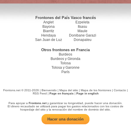
Frontones del País Vasco francés
Anglet
Ezpeleta
Bayona
Itsasu
Biarritz
Maule
Hendaya
Donibane Garazi
San Juan de Luz
Donapaleu
Otros frontones en Francia
Burdeos
Burdeos y Gironda
Tolosa
Tolosa y Garonne
París
Frontons.net © 2011-2026 |
Bienvenido
|
Mapa del sitio
|
Mapa de los frontones
|
Contacto
|
RSS Feed
|
Page en français
|
Page in english
Para apoyar a
Frontons.net
y garantizar su longevidad, puede hacer una donación.
El dinero recaudado se utilizará para pagar los gastos relacionados con los costos de
hospedaje del sitio y la renovación del nombre de dominio del sitio.
Hacer una donación