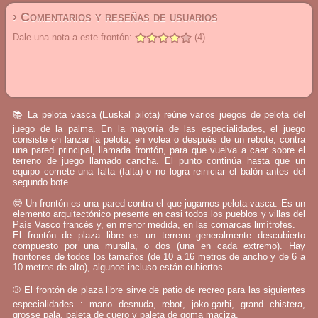
› Comentarios y reseñas de usuarios
Dale una nota a este frontón:
(4)
📚 La pelota vasca (Euskal pilota) reúne varios juegos de pelota del
juego de la palma. En la mayoría de las especialidades, el juego
consiste en lanzar la pelota, en volea o después de un rebote, contra
una pared principal, llamada frontón, para que vuelva a caer sobre el
terreno de juego llamado cancha. El punto continúa hasta que un
equipo comete una falta (falta) o no logra reiniciar el balón antes del
segundo bote.
🤓 Un frontón es una pared contra el que jugamos pelota vasca. Es un
elemento arquitectónico presente en casi todos los pueblos y villas del
País Vasco francés y, en menor medida, en las comarcas limítrofes.
El frontón de plaza libre es un terreno generalmente descubierto
compuesto por una muralla, o dos (una en cada extremo). Hay
frontones de todos los tamaños (de 10 a 16 metros de ancho y de 6 a
10 metros de alto), algunos incluso están cubiertos.
⚾ El frontón de plaza libre sirve de patio de recreo para las siguientes
especialidades : mano desnuda, rebot, joko-garbi, grand chistera,
grosse pala, paleta de cuero y paleta de goma maciza.