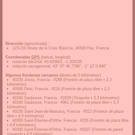
Dirección
(aproximada) :
123-216 Route de la Croix Blanche, 40300 Pey, Francia
Coordenadas
GPS
(latitud, longitud):
notación decimal
:
43.629661, -1.200235
notación sexagesimal
:
43° 37' 46.7796", -1° 12' 0.846"
Algunos frontones cercanos
(dentro de 5 kilómetros)
40230 Josse, Francia - #288
(
Frontón de plaza libre • 2,3
kilómetros
)
40300 Orist, Francia - #216
(
Frontón de plaza libre • 2,3
kilómetros
)
40180 Saubusse, Francia - #2029
(
Trinquete • 3,3 kilómetros
)
40180 Saubusse, Francia - #961
(
Frontón de plaza libre • 3,3
kilómetros
)
40230 Saint-Jean-de-Marsacq, Francia - #312
(
Frontón de plaza
libre • 4,5 kilómetros
)
40300 Saint-Étienne-d'Orthe, Francia - #226
(
Frontón de plaza libre
• 4,8 kilómetros
)
40300 Saint-Étienne-d'Orthe, Francia - #3207
(
Frontón de pared
izquierda • 4,8 kilómetros
)