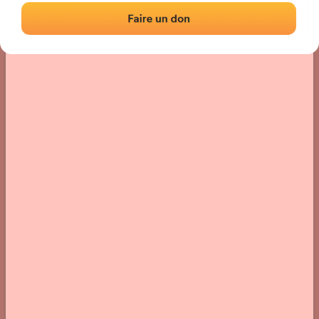
Localización
Fotos
Comentarios y reseñas
|
|
› Ubicación del frontón