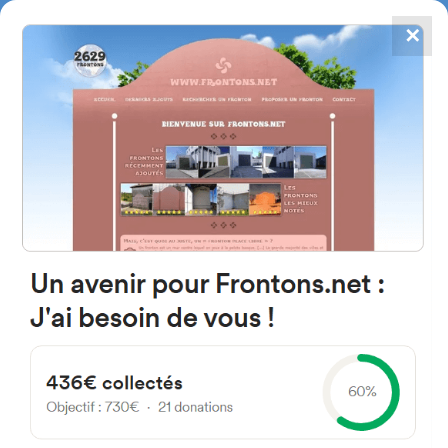
✕
4784
frontones
FRONTONS.NET
BUSCAR UN FRONTÓN
AÑADIR UN FRONTÓN
40300 Pey, Francia
123-216 Route de la Croix Blanche
#297
Frontón de plaza libre