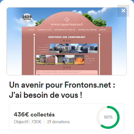
✕
4784
frontones
FRONTONS.NET
BUSCAR UN FRONTÓN
AÑADIR UN FRONTÓN
40465 Pontonx-sur-l'Adour,
Francia
46-120 Rue du Fronton
#156