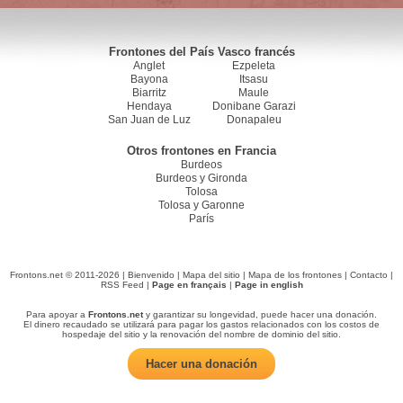
Frontones del País Vasco francés
Anglet
Ezpeleta
Bayona
Itsasu
Biarritz
Maule
Hendaya
Donibane Garazi
San Juan de Luz
Donapaleu
Otros frontones en Francia
Burdeos
Burdeos y Gironda
Tolosa
Tolosa y Garonne
París
Frontons.net © 2011-2026 |
Bienvenido
|
Mapa del sitio
|
Mapa de los frontones
|
Contacto
|
RSS Feed
|
Page en français
|
Page in english
Para apoyar a
Frontons.net
y garantizar su longevidad, puede hacer una donación.
El dinero recaudado se utilizará para pagar los gastos relacionados con los costos de
hospedaje del sitio y la renovación del nombre de dominio del sitio.
Hacer una donación