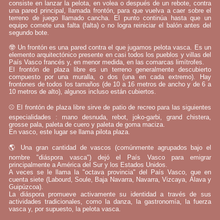
consiste en lanzar la pelota, en volea o después de un rebote, contra
una pared principal, llamada frontón, para que vuelva a caer sobre el
terreno de juego llamado cancha. El punto continúa hasta que un
equipo comete una falta (falta) o no logra reiniciar el balón antes del
segundo bote.
🤓 Un frontón es una pared contra el que jugamos pelota vasca. Es un
elemento arquitectónico presente en casi todos los pueblos y villas del
País Vasco francés y, en menor medida, en las comarcas limítrofes.
El frontón de plaza libre es un terreno generalmente descubierto
compuesto por una muralla, o dos (una en cada extremo). Hay
frontones de todos los tamaños (de 10 a 16 metros de ancho y de 6 a
10 metros de alto), algunos incluso están cubiertos.
⚾ El frontón de plaza libre sirve de patio de recreo para las siguientes
especialidades : mano desnuda, rebot, joko-garbi, grand chistera,
grosse pala, paleta de cuero y paleta de goma maciza.
En vasco, este lugar se llama pilota plaza.
🌎 Una gran cantidad de vascos (comúnmente agrupados bajo el
nombre "diáspora vasca") dejó el País Vasco para emigrar
principalmente a América del Sur y los Estados Unidos.
A veces se le llama la "octava provincia" del País Vasco, que en
cuenta siete (Labourd, Soule, Baja Navarra, Navarra, Vizcaya, Álava y
Guipúzcoa).
La diáspora promueve activamente su identidad a través de sus
actividades tradicionales, como la danza, la gastronomía, la fuerza
vasca y, por supuesto, la pelota vasca.