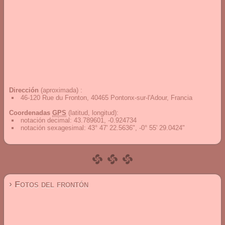
Dirección
(aproximada) :
46-120 Rue du Fronton, 40465 Pontonx-sur-l'Adour, Francia
Coordenadas
GPS
(latitud, longitud):
notación decimal
:
43.789601, -0.924734
notación sexagesimal
:
43° 47' 22.5636", -0° 55' 29.0424"
› Fotos del frontón