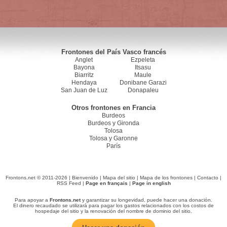
Frontones del País Vasco francés
Anglet
Ezpeleta
Bayona
Itsasu
Biarritz
Maule
Hendaya
Donibane Garazi
San Juan de Luz
Donapaleu
Otros frontones en Francia
Burdeos
Burdeos y Gironda
Tolosa
Tolosa y Garonne
París
Frontons.net © 2011-2026 |
Bienvenido
|
Mapa del sitio
|
Mapa de los frontones
|
Contacto
|
RSS Feed
|
Page en français
|
Page in english
Para apoyar a
Frontons.net
y garantizar su longevidad, puede hacer una donación.
El dinero recaudado se utilizará para pagar los gastos relacionados con los costos de
hospedaje del sitio y la renovación del nombre de dominio del sitio.