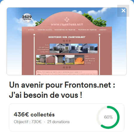
✕
4784
frontones
FRONTONS.NET
BUSCAR UN FRONTÓN
AÑADIR UN FRONTÓN
42366 Morales, Province de
Soria Espagne
Calle Plaza 1 España
#917