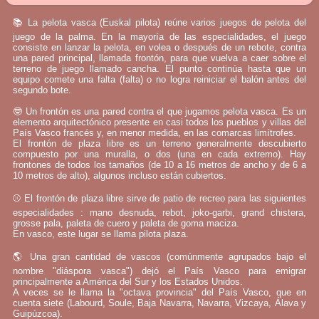
📚 La pelota vasca (Euskal pilota) reúne varios juegos de pelota del
juego de la palma. En la mayoría de las especialidades, el juego
consiste en lanzar la pelota, en volea o después de un rebote, contra
una pared principal, llamada frontón, para que vuelva a caer sobre el
terreno de juego llamado cancha. El punto continúa hasta que un
equipo comete una falta (falta) o no logra reiniciar el balón antes del
segundo bote.
🤓 Un frontón es una pared contra el que jugamos pelota vasca. Es un
elemento arquitectónico presente en casi todos los pueblos y villas del
País Vasco francés y, en menor medida, en las comarcas limítrofes.
El frontón de plaza libre es un terreno generalmente descubierto
compuesto por una muralla, o dos (una en cada extremo). Hay
frontones de todos los tamaños (de 10 a 16 metros de ancho y de 6 a
10 metros de alto), algunos incluso están cubiertos.
⚾ El frontón de plaza libre sirve de patio de recreo para las siguientes
especialidades : mano desnuda, rebot, joko-garbi, grand chistera,
grosse pala, paleta de cuero y paleta de goma maciza.
En vasco, este lugar se llama pilota plaza.
🌎 Una gran cantidad de vascos (comúnmente agrupados bajo el
nombre "diáspora vasca") dejó el País Vasco para emigrar
principalmente a América del Sur y los Estados Unidos.
A veces se le llama la "octava provincia" del País Vasco, que en
cuenta siete (Labourd, Soule, Baja Navarra, Navarra, Vizcaya, Álava y
Guipúzcoa).