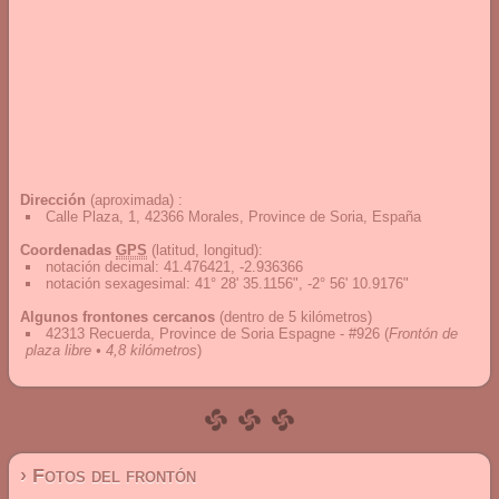
Dirección
(aproximada) :
Calle Plaza, 1, 42366 Morales, Province de Soria, España
Coordenadas
GPS
(latitud, longitud):
notación decimal
:
41.476421, -2.936366
notación sexagesimal
:
41° 28' 35.1156", -2° 56' 10.9176"
Algunos frontones cercanos
(dentro de 5 kilómetros)
42313 Recuerda, Province de Soria Espagne - #926
(
Frontón de
plaza libre • 4,8 kilómetros
)
› Fotos del frontón