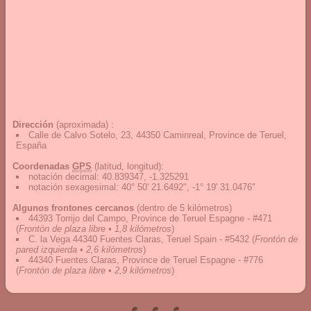
Dirección
(aproximada) :
Calle de Calvo Sotelo, 23, 44350 Caminreal, Province de Teruel,
España
Coordenadas
GPS
(latitud, longitud):
notación decimal
:
40.839347, -1.325291
notación sexagesimal
:
40° 50' 21.6492", -1° 19' 31.0476"
Algunos frontones cercanos
(dentro de 5 kilómetros)
44393 Torrijo del Campo, Province de Teruel Espagne - #471
(
Frontón de plaza libre • 1,8 kilómetros
)
C. la Vega 44340 Fuentes Claras, Teruel Spain - #5432
(
Frontón de
pared izquierda • 2,6 kilómetros
)
44340 Fuentes Claras, Province de Teruel Espagne - #776
(
Frontón de plaza libre • 2,9 kilómetros
)