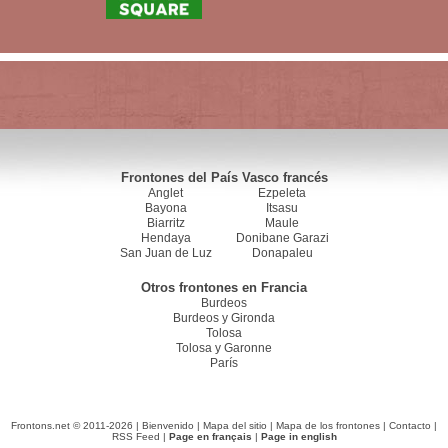
Frontones del País Vasco francés
Anglet
Ezpeleta
Bayona
Itsasu
Biarritz
Maule
Hendaya
Donibane Garazi
San Juan de Luz
Donapaleu
Otros frontones en Francia
Burdeos
Burdeos y Gironda
Tolosa
Tolosa y Garonne
París
Frontons.net © 2011-2026 |
Bienvenido
|
Mapa del sitio
|
Mapa de los frontones
|
Contacto
|
RSS Feed
|
Page en français
|
Page in english