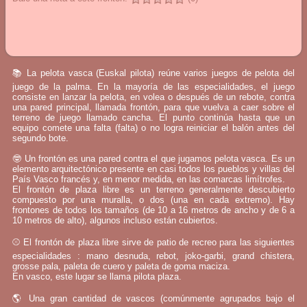
📚 La pelota vasca (Euskal pilota) reúne varios juegos de pelota del
juego de la palma. En la mayoría de las especialidades, el juego
consiste en lanzar la pelota, en volea o después de un rebote, contra
una pared principal, llamada frontón, para que vuelva a caer sobre el
terreno de juego llamado cancha. El punto continúa hasta que un
equipo comete una falta (falta) o no logra reiniciar el balón antes del
segundo bote.
🤓 Un frontón es una pared contra el que jugamos pelota vasca. Es un
elemento arquitectónico presente en casi todos los pueblos y villas del
País Vasco francés y, en menor medida, en las comarcas limítrofes.
El frontón de plaza libre es un terreno generalmente descubierto
compuesto por una muralla, o dos (una en cada extremo). Hay
frontones de todos los tamaños (de 10 a 16 metros de ancho y de 6 a
10 metros de alto), algunos incluso están cubiertos.
⚾ El frontón de plaza libre sirve de patio de recreo para las siguientes
especialidades : mano desnuda, rebot, joko-garbi, grand chistera,
grosse pala, paleta de cuero y paleta de goma maciza.
En vasco, este lugar se llama pilota plaza.
🌎 Una gran cantidad de vascos (comúnmente agrupados bajo el