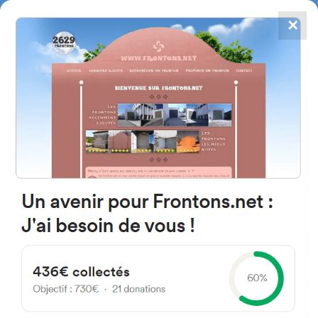
✕
4784
frontones
FRONTONS.NET
BUSCAR UN FRONTÓN
AÑADIR UN FRONTÓN
44350 Caminreal, Province de
Teruel Espagne
Calle Calvo Sotelo 23 España
#472