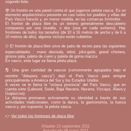
segundo bote.
🤓 Un frontón es una pared contra el que jugamos pelota vasca. Es un
elemento arquitectónico presente en casi todos los pueblos y villas del
País Vasco francés y, en menor medida, en las comarcas limítrofes.
El frontón de plaza libre es un terreno generalmente descubierto
compuesto por una muralla, o dos (una en cada extremo). Hay
frontones de todos los tamaños (de 10 a 16 metros de ancho y de 6 a
10 metros de alto), algunos incluso están cubiertos.
⚾ El frontón de plaza libre sirve de patio de recreo para las siguientes
especialidades : mano desnuda, rebot, joko-garbi, grand chistera,
grosse pala, paleta de cuero y paleta de goma maciza.
En vasco, este lugar se llama pilota plaza.
🌎 Una gran cantidad de vascos (comúnmente agrupados bajo el
nombre "diáspora vasca") dejó el País Vasco para emigrar
principalmente a América del Sur y los Estados Unidos.
A veces se le llama la "octava provincia" del País Vasco, que en
cuenta siete (Labourd, Soule, Baja Navarra, Navarra, Vizcaya, Álava y
Guipúzcoa).
La diáspora promueve activamente su identidad a través de sus
actividades tradicionales, como la danza, la gastronomía, la fuerza
vasca y, por supuesto, la pelota vasca.
👉
Ver todos los frontones de plaza libre
Añadido 13 septiembre 2011
Actualizado 08 mayo 2023