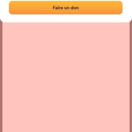
Localización
Fotos
Comentarios y reseñas
|
|
› Ubicación del frontón