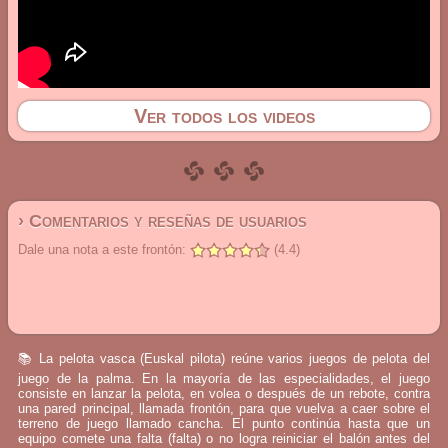
Ver todos los videos
› Comentarios y reseñas de usuarios
Dale una nota a este frontón:
(4.4)
📚 La pelota vasca (Euskal pilota) reúne varios juegos de pelota del
juego de la palma. En la mayoría de las especialidades, el juego
consiste en lanzar la pelota, en volea o después de un rebote, contra
una pared principal, llamada frontón, para que vuelva a caer sobre el
terreno de juego llamado cancha. El punto continúa hasta que un
equipo comete una falta (falta) o no logra reiniciar el balón antes del