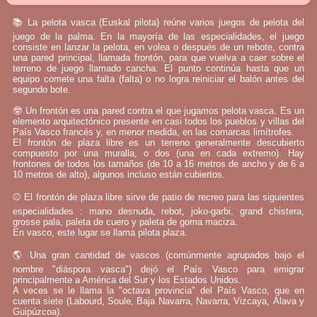
📚 La pelota vasca (Euskal pilota) reúne varios juegos de pelota del
juego de la palma. En la mayoría de las especialidades, el juego
consiste en lanzar la pelota, en volea o después de un rebote, contra
una pared principal, llamada frontón, para que vuelva a caer sobre el
terreno de juego llamado cancha. El punto continúa hasta que un
equipo comete una falta (falta) o no logra reiniciar el balón antes del
segundo bote.
🤓 Un frontón es una pared contra el que jugamos pelota vasca. Es un
elemento arquitectónico presente en casi todos los pueblos y villas del
País Vasco francés y, en menor medida, en las comarcas limítrofes.
El frontón de plaza libre es un terreno generalmente descubierto
compuesto por una muralla, o dos (una en cada extremo). Hay
frontones de todos los tamaños (de 10 a 16 metros de ancho y de 6 a
10 metros de alto), algunos incluso están cubiertos.
⚾ El frontón de plaza libre sirve de patio de recreo para las siguientes
especialidades : mano desnuda, rebot, joko-garbi, grand chistera,
grosse pala, paleta de cuero y paleta de goma maciza.
En vasco, este lugar se llama pilota plaza.
🌎 Una gran cantidad de vascos (comúnmente agrupados bajo el
nombre "diáspora vasca") dejó el País Vasco para emigrar
principalmente a América del Sur y los Estados Unidos.
A veces se le llama la "octava provincia" del País Vasco, que en
cuenta siete (Labourd, Soule, Baja Navarra, Navarra, Vizcaya, Álava y
Guipúzcoa).