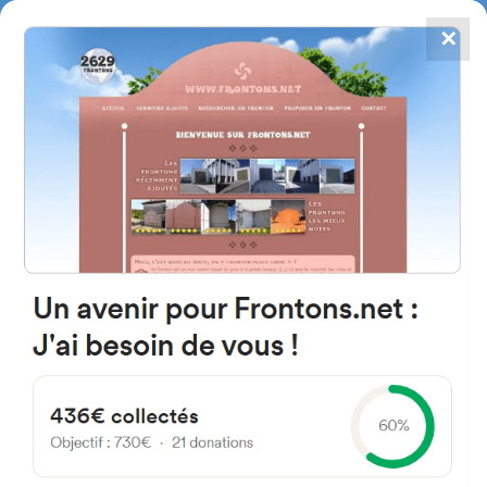
✕
4784
frontones
FRONTONS.NET
BUSCAR UN FRONTÓN
AÑADIR UN FRONTÓN
49170 Tardobispo, Province de
Zamora Espagne
Plaza Iglesia 7 España
#1154