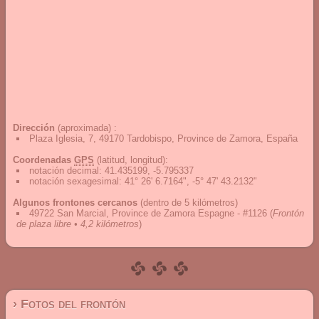
Dirección
(aproximada) :
Plaza Iglesia, 7, 49170 Tardobispo, Province de Zamora, España
Coordenadas
GPS
(latitud, longitud):
notación decimal
:
41.435199, -5.795337
notación sexagesimal
:
41° 26' 6.7164", -5° 47' 43.2132"
Algunos frontones cercanos
(dentro de 5 kilómetros)
49722 San Marcial, Province de Zamora Espagne - #1126
(
Frontón
de plaza libre • 4,2 kilómetros
)
› Fotos del frontón