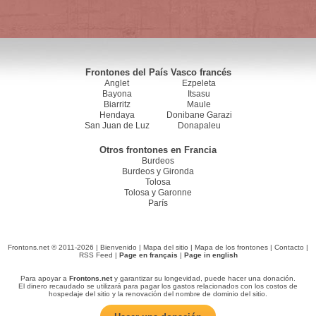
Frontones del País Vasco francés
Anglet
Ezpeleta
Bayona
Itsasu
Biarritz
Maule
Hendaya
Donibane Garazi
San Juan de Luz
Donapaleu
Otros frontones en Francia
Burdeos
Burdeos y Gironda
Tolosa
Tolosa y Garonne
París
Frontons.net © 2011-2026 |
Bienvenido
|
Mapa del sitio
|
Mapa de los frontones
|
Contacto
|
RSS Feed
|
Page en français
|
Page in english
Para apoyar a
Frontons.net
y garantizar su longevidad, puede hacer una donación.
El dinero recaudado se utilizará para pagar los gastos relacionados con los costos de
hospedaje del sitio y la renovación del nombre de dominio del sitio.