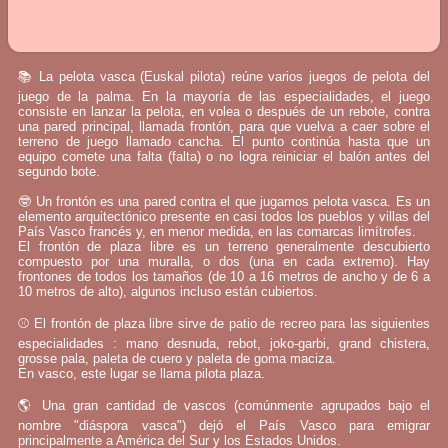
📚 La pelota vasca (Euskal pilota) reúne varios juegos de pelota del
juego de la palma. En la mayoría de las especialidades, el juego
consiste en lanzar la pelota, en volea o después de un rebote, contra
una pared principal, llamada frontón, para que vuelva a caer sobre el
terreno de juego llamado cancha. El punto continúa hasta que un
equipo comete una falta (falta) o no logra reiniciar el balón antes del
segundo bote.
🤓 Un frontón es una pared contra el que jugamos pelota vasca. Es un
elemento arquitectónico presente en casi todos los pueblos y villas del
País Vasco francés y, en menor medida, en las comarcas limítrofes.
El frontón de plaza libre es un terreno generalmente descubierto
compuesto por una muralla, o dos (una en cada extremo). Hay
frontones de todos los tamaños (de 10 a 16 metros de ancho y de 6 a
10 metros de alto), algunos incluso están cubiertos.
⚾ El frontón de plaza libre sirve de patio de recreo para las siguientes
especialidades : mano desnuda, rebot, joko-garbi, grand chistera,
grosse pala, paleta de cuero y paleta de goma maciza.
En vasco, este lugar se llama pilota plaza.
🌎 Una gran cantidad de vascos (comúnmente agrupados bajo el
nombre "diáspora vasca") dejó el País Vasco para emigrar
principalmente a América del Sur y los Estados Unidos.