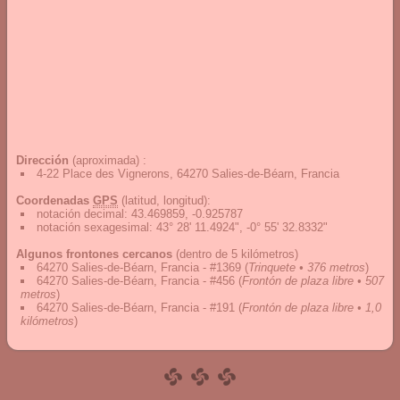
Dirección
(aproximada) :
4-22 Place des Vignerons, 64270 Salies-de-Béarn, Francia
Coordenadas
GPS
(latitud, longitud):
notación decimal
:
43.469859, -0.925787
notación sexagesimal
:
43° 28' 11.4924", -0° 55' 32.8332"
Algunos frontones cercanos
(dentro de 5 kilómetros)
64270 Salies-de-Béarn, Francia - #1369
(
Trinquete • 376 metros
)
64270 Salies-de-Béarn, Francia - #456
(
Frontón de plaza libre • 507
metros
)
64270 Salies-de-Béarn, Francia - #191
(
Frontón de plaza libre • 1,0
kilómetros
)