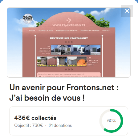
✕
4784
frontones
FRONTONS.NET
BUSCAR UN FRONTÓN
AÑADIR UN FRONTÓN
64270 Salies-de-Béarn,
Francia
4-22 Place des Vignerons
#446