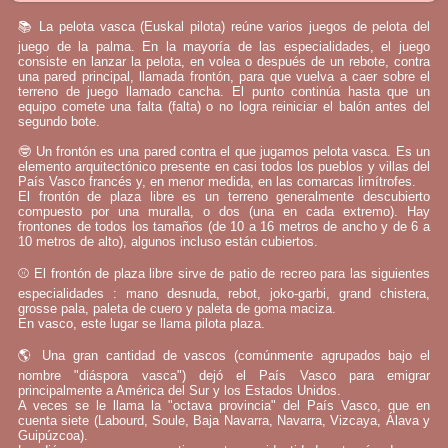
📚 La pelota vasca (Euskal pilota) reúne varios juegos de pelota del
juego de la palma. En la mayoría de las especialidades, el juego
consiste en lanzar la pelota, en volea o después de un rebote, contra
una pared principal, llamada frontón, para que vuelva a caer sobre el
terreno de juego llamado cancha. El punto continúa hasta que un
equipo comete una falta (falta) o no logra reiniciar el balón antes del
segundo bote.
🤓 Un frontón es una pared contra el que jugamos pelota vasca. Es un
elemento arquitectónico presente en casi todos los pueblos y villas del
País Vasco francés y, en menor medida, en las comarcas limítrofes.
El frontón de plaza libre es un terreno generalmente descubierto
compuesto por una muralla, o dos (una en cada extremo). Hay
frontones de todos los tamaños (de 10 a 16 metros de ancho y de 6 a
10 metros de alto), algunos incluso están cubiertos.
⚾ El frontón de plaza libre sirve de patio de recreo para las siguientes
especialidades : mano desnuda, rebot, joko-garbi, grand chistera,
grosse pala, paleta de cuero y paleta de goma maciza.
En vasco, este lugar se llama pilota plaza.
🌎 Una gran cantidad de vascos (comúnmente agrupados bajo el
nombre "diáspora vasca") dejó el País Vasco para emigrar
principalmente a América del Sur y los Estados Unidos.
A veces se le llama la "octava provincia" del País Vasco, que en
cuenta siete (Labourd, Soule, Baja Navarra, Navarra, Vizcaya, Álava y
Guipúzcoa).