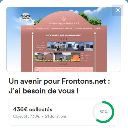
✕
4784
frontones
FRONTONS.NET
BUSCAR UN FRONTÓN
AÑADIR UN FRONTÓN
64300 Bonnut, Francia
1323-1351 Route du Bourg
#1304
Frontón de plaza libre