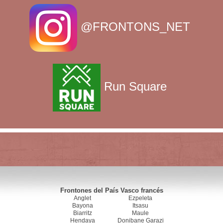
@FRONTONS_NET
Run Square
Frontones del País Vasco francés
Anglet
Ezpeleta
Bayona
Itsasu
Biarritz
Maule
Hendaya
Donibane Garazi