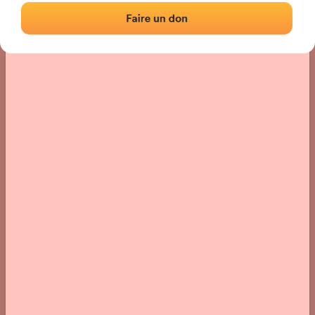
Localización
Fotos
Comentarios y reseñas
|
|
› Ubicación del frontón