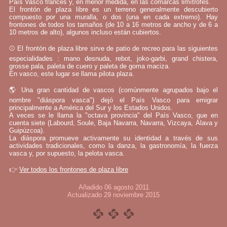
País Vasco francés y, en menor medida, en las comarcas limítrofes.
El frontón de plaza libre es un terreno generalmente descubierto
compuesto por una muralla, o dos (una en cada extremo). Hay
frontones de todos los tamaños (de 10 a 16 metros de ancho y de 6 a
10 metros de alto), algunos incluso están cubiertos.
⚾ El frontón de plaza libre sirve de patio de recreo para las siguientes
especialidades : mano desnuda, rebot, joko-garbi, grand chistera,
grosse pala, paleta de cuero y paleta de goma maciza.
En vasco, este lugar se llama pilota plaza.
🌎 Una gran cantidad de vascos (comúnmente agrupados bajo el
nombre "diáspora vasca") dejó el País Vasco para emigrar
principalmente a América del Sur y los Estados Unidos.
A veces se le llama la "octava provincia" del País Vasco, que en
cuenta siete (Labourd, Soule, Baja Navarra, Navarra, Vizcaya, Álava y
Guipúzcoa).
La diáspora promueve activamente su identidad a través de sus
actividades tradicionales, como la danza, la gastronomía, la fuerza
vasca y, por supuesto, la pelota vasca.
👉
Ver todos los frontones de plaza libre
Añadido 06 agosto 2011
Actualizado 29 noviembre 2015