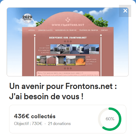
✕
4784
frontones
FRONTONS.NET
BUSCAR UN FRONTÓN
AÑADIR UN FRONTÓN
64310 Ascain, Francia
Chemin de Chourio
#72
Frontón de plaza libre