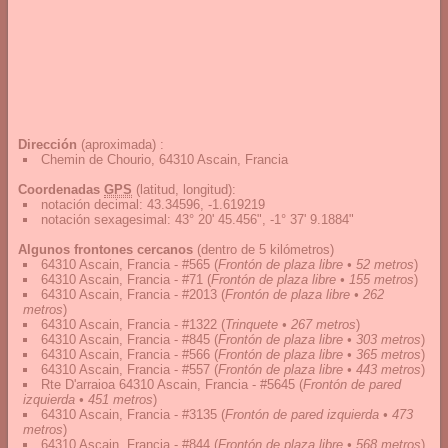
Dirección
(aproximada) :
Chemin de Chourio, 64310 Ascain, Francia
Coordenadas
GPS
(latitud, longitud):
notación decimal
:
43.34596, -1.619219
notación sexagesimal
:
43° 20' 45.456", -1° 37' 9.1884"
Algunos frontones cercanos
(dentro de 5 kilómetros)
64310 Ascain, Francia - #565
(
Frontón de plaza libre • 52 metros
)
64310 Ascain, Francia - #71
(
Frontón de plaza libre • 155 metros
)
64310 Ascain, Francia - #2013
(
Frontón de plaza libre • 262
metros
)
64310 Ascain, Francia - #1322
(
Trinquete • 267 metros
)
64310 Ascain, Francia - #845
(
Frontón de plaza libre • 303 metros
)
64310 Ascain, Francia - #566
(
Frontón de plaza libre • 365 metros
)
64310 Ascain, Francia - #557
(
Frontón de plaza libre • 443 metros
)
Rte D'arraioa 64310 Ascain, Francia - #5645
(
Frontón de pared
izquierda • 451 metros
)
64310 Ascain, Francia - #3135
(
Frontón de pared izquierda • 473
metros
)
64310 Ascain, Francia - #844
(
Frontón de plaza libre • 568 metros
)