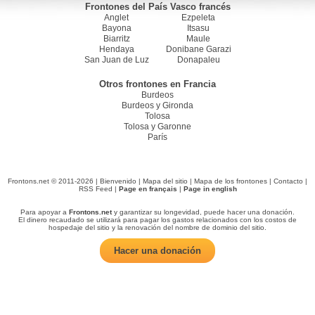
Frontones del País Vasco francés
Anglet
Ezpeleta
Bayona
Itsasu
Biarritz
Maule
Hendaya
Donibane Garazi
San Juan de Luz
Donapaleu
Otros frontones en Francia
Burdeos
Burdeos y Gironda
Tolosa
Tolosa y Garonne
París
Frontons.net © 2011-2026 |
Bienvenido
|
Mapa del sitio
|
Mapa de los frontones
|
Contacto
|
RSS Feed
|
Page en français
|
Page in english
Para apoyar a
Frontons.net
y garantizar su longevidad, puede hacer una donación.
El dinero recaudado se utilizará para pagar los gastos relacionados con los costos de
hospedaje del sitio y la renovación del nombre de dominio del sitio.
Hacer una donación