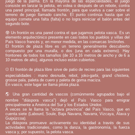
juego de la palma. En la mayoría de las especialidades, el juego
consiste en lanzar la pelota, en volea o después de un rebote, contra
una pared principal, llamada frontón, para que vuelva a caer sobre el
terreno de juego llamado cancha. El punto continúa hasta que un
equipo comete una falta (falta) o no logra reiniciar el balón antes del
segundo bote.
🤓 Un frontón es una pared contra el que jugamos pelota vasca. Es un
elemento arquitectónico presente en casi todos los pueblos y villas del
País Vasco francés y, en menor medida, en las comarcas limítrofes.
El frontón de plaza libre es un terreno generalmente descubierto
compuesto por una muralla, o dos (una en cada extremo). Hay
frontones de todos los tamaños (de 10 a 16 metros de ancho y de 6 a
10 metros de alto), algunos incluso están cubiertos.
⚾ El frontón de plaza libre sirve de patio de recreo para las siguientes
especialidades : mano desnuda, rebot, joko-garbi, grand chistera,
grosse pala, paleta de cuero y paleta de goma maciza.
En vasco, este lugar se llama pilota plaza.
🌎 Una gran cantidad de vascos (comúnmente agrupados bajo el
nombre "diáspora vasca") dejó el País Vasco para emigrar
principalmente a América del Sur y los Estados Unidos.
A veces se le llama la "octava provincia" del País Vasco, que en
cuenta siete (Labourd, Soule, Baja Navarra, Navarra, Vizcaya, Álava y
Guipúzcoa).
La diáspora promueve activamente su identidad a través de sus
actividades tradicionales, como la danza, la gastronomía, la fuerza
vasca y, por supuesto, la pelota vasca.