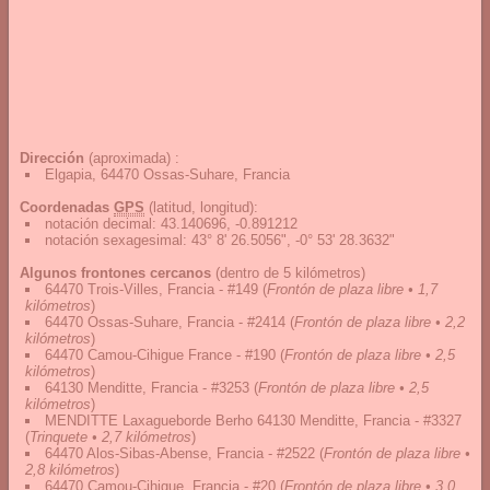
Dirección
(aproximada) :
Elgapia, 64470 Ossas-Suhare, Francia
Coordenadas
GPS
(latitud, longitud):
notación decimal
:
43.140696, -0.891212
notación sexagesimal
:
43° 8' 26.5056", -0° 53' 28.3632"
Algunos frontones cercanos
(dentro de 5 kilómetros)
64470 Trois-Villes, Francia - #149
(
Frontón de plaza libre • 1,7
kilómetros
)
64470 Ossas-Suhare, Francia - #2414
(
Frontón de plaza libre • 2,2
kilómetros
)
64470 Camou-Cihigue France - #190
(
Frontón de plaza libre • 2,5
kilómetros
)
64130 Menditte, Francia - #3253
(
Frontón de plaza libre • 2,5
kilómetros
)
MENDITTE Laxagueborde Berho 64130 Menditte, Francia - #3327
(
Trinquete • 2,7 kilómetros
)
64470 Alos-Sibas-Abense, Francia - #2522
(
Frontón de plaza libre •
2,8 kilómetros
)
64470 Camou-Cihigue, Francia - #20
(
Frontón de plaza libre • 3,0