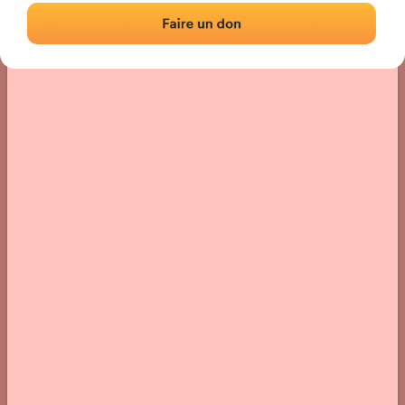
Localización
Fotos
Comentarios y reseñas
|
|
› Ubicación del frontón