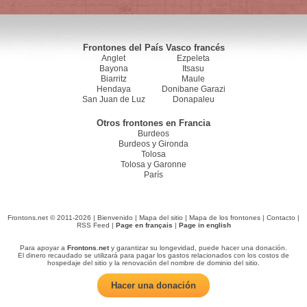
Frontones del País Vasco francés
Anglet
Ezpeleta
Bayona
Itsasu
Biarritz
Maule
Hendaya
Donibane Garazi
San Juan de Luz
Donapaleu
Otros frontones en Francia
Burdeos
Burdeos y Gironda
Tolosa
Tolosa y Garonne
París
Frontons.net © 2011-2026 |
Bienvenido
|
Mapa del sitio
|
Mapa de los frontones
|
Contacto
|
RSS Feed
|
Page en français
|
Page in english
Para apoyar a
Frontons.net
y garantizar su longevidad, puede hacer una donación.
El dinero recaudado se utilizará para pagar los gastos relacionados con los costos de
hospedaje del sitio y la renovación del nombre de dominio del sitio.
Hacer una donación