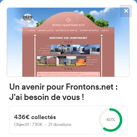
✕
4784
frontones
FRONTONS.NET
BUSCAR UN FRONTÓN
AÑADIR UN FRONTÓN
64470 Ossas-Suhare, Francia
Elgapia
#21
Frontón de plaza libre