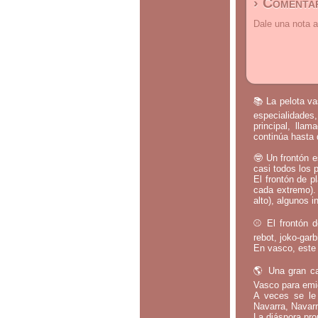
› Comentar
Dale una nota a
📚 La pelota va
especialidades,
principal, lla
continúa hasta 
🤓 Un frontón e
casi todos los 
El frontón de p
cada extremo).
alto), algunos i
⚾ El frontón d
rebot, joko-gar
En vasco, este 
🌎 Una gran ca
Vasco para emig
A veces se le 
Navarra, Navarr
La diáspora pro