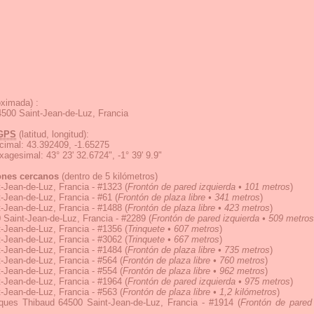
ximada) :
500 Saint-Jean-de-Luz, Francia
GPS
(latitud, longitud):
cimal
:
43.392409, -1.65275
exagesimal
:
43° 23' 32.6724", -1° 39' 9.9"
ones cercanos
(dentro de 5 kilómetros)
-Jean-de-Luz, Francia - #1323
(
Frontón de pared izquierda • 101 metros
)
-Jean-de-Luz, Francia - #61
(
Frontón de plaza libre • 341 metros
)
-Jean-de-Luz, Francia - #1488
(
Frontón de plaza libre • 423 metros
)
Saint-Jean-de-Luz, Francia - #2289
(
Frontón de pared izquierda • 509 metros
-Jean-de-Luz, Francia - #1356
(
Trinquete • 607 metros
)
-Jean-de-Luz, Francia - #3062
(
Trinquete • 667 metros
)
-Jean-de-Luz, Francia - #1484
(
Frontón de plaza libre • 735 metros
)
-Jean-de-Luz, Francia - #564
(
Frontón de plaza libre • 760 metros
)
-Jean-de-Luz, Francia - #554
(
Frontón de plaza libre • 962 metros
)
-Jean-de-Luz, Francia - #1964
(
Frontón de pared izquierda • 975 metros
)
-Jean-de-Luz, Francia - #563
(
Frontón de plaza libre • 1,2 kilómetros
)
ues Thibaud 64500 Saint-Jean-de-Luz, Francia - #1914
(
Frontón de pared 