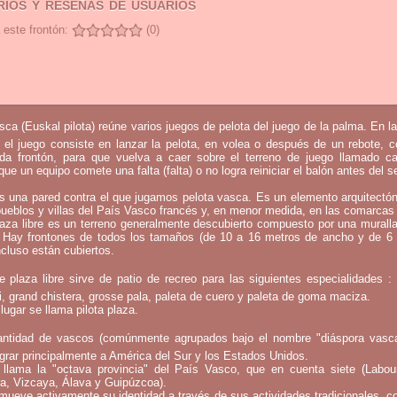
ios y reseñas de usuarios
 este frontón:
(0)
sca (Euskal pilota) reúne varios juegos de pelota del juego de la palma. En l
 el juego consiste en lanzar la pelota, en volea o después de un rebote, 
mada frontón, para que vuelva a caer sobre el terreno de juego llamado c
que un equipo comete una falta (falta) o no logra reiniciar el balón antes del 
s una pared contra el que jugamos pelota vasca. Es un elemento arquitectó
pueblos y villas del País Vasco francés y, en menor medida, en las comarcas 
laza libre es un terreno generalmente descubierto compuesto por una murall
 Hay frontones de todos los tamaños (de 10 a 16 metros de ancho y de 6
ncluso están cubiertos.
e plaza libre sirve de patio de recreo para las siguientes especialidades 
bi, grand chistera, grosse pala, paleta de cuero y paleta de goma maciza.
lugar se llama pilota plaza.
ntidad de vascos (comúnmente agrupados bajo el nombre "diáspora vasca
rar principalmente a América del Sur y los Estados Unidos.
llama la "octava provincia" del País Vasco, que en cuenta siete (Labou
a, Vizcaya, Álava y Guipúzcoa).
mueve activamente su identidad a través de sus actividades tradicionales, c