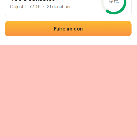
Localización
Fotos
Comentarios y reseñas
|
|
n del frontón