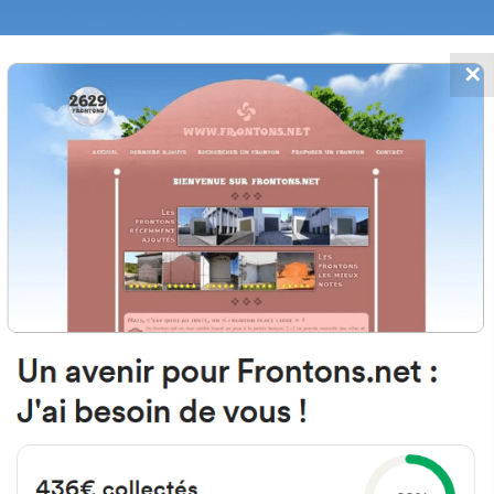
✕
FRONTONS.NET
MOS
BUSCAR UN FRONTÓN
AÑADIR UN
64500 Saint-Jean-de-Luz, Franci
16 D810
#740
Frontón de plaza libre