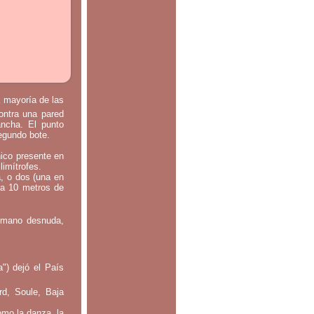
a mayoría de las
contra una pared
ancha. El punto
segundo bote.
nico presente en
limítrofes.
a, o dos (una en
 a 10 metros de
: mano desnuda,
") dejó el País
rd, Soule, Baja
omo la danza, la