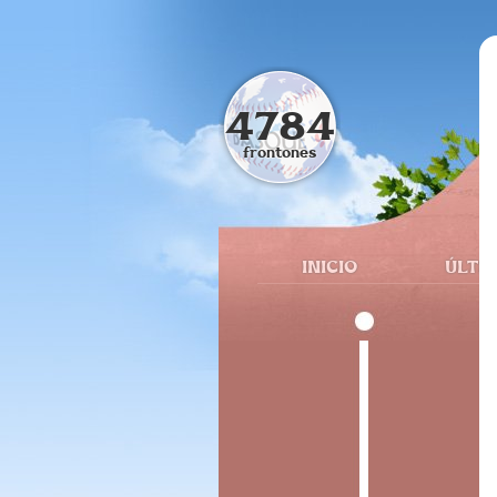
4784
frontones
INICIO
ÚLTI