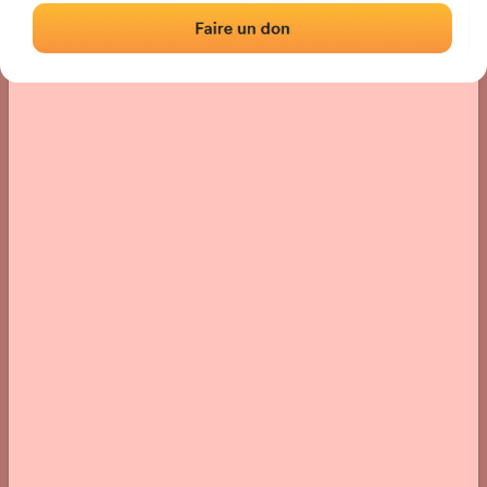
Localización
Fotos
Comentarios y reseñas
|
|
› Ubicación del frontón