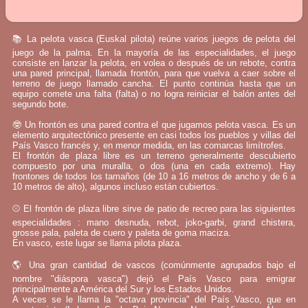
📚 La pelota vasca (Euskal pilota) reúne varios juegos de pelota del
juego de la palma. En la mayoría de las especialidades, el juego
consiste en lanzar la pelota, en volea o después de un rebote, contra
una pared principal, llamada frontón, para que vuelva a caer sobre el
terreno de juego llamado cancha. El punto continúa hasta que un
equipo comete una falta (falta) o no logra reiniciar el balón antes del
segundo bote.
🤓 Un frontón es una pared contra el que jugamos pelota vasca. Es un
elemento arquitectónico presente en casi todos los pueblos y villas del
País Vasco francés y, en menor medida, en las comarcas limítrofes.
El frontón de plaza libre es un terreno generalmente descubierto
compuesto por una muralla, o dos (una en cada extremo). Hay
frontones de todos los tamaños (de 10 a 16 metros de ancho y de 6 a
10 metros de alto), algunos incluso están cubiertos.
⚾ El frontón de plaza libre sirve de patio de recreo para las siguientes
especialidades : mano desnuda, rebot, joko-garbi, grand chistera,
grosse pala, paleta de cuero y paleta de goma maciza.
En vasco, este lugar se llama pilota plaza.
🌎 Una gran cantidad de vascos (comúnmente agrupados bajo el
nombre "diáspora vasca") dejó el País Vasco para emigrar
principalmente a América del Sur y los Estados Unidos.
A veces se le llama la "octava provincia" del País Vasco, que en