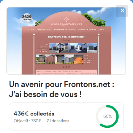
✕
4784
frontones
FRONTONS.NET
BUSCAR UN FRONTÓN
AÑADIR UN FRONTÓN
64560 Sainte-Engrace, Francia
Église
#2396
Frontón de plaza libre