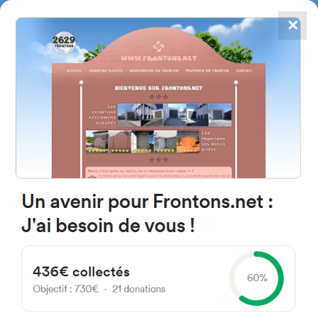
✕
4784
frontones
FRONTONS.NET
BUSCAR UN FRONTÓN
AÑADIR UN FRONTÓN
75016 Paris, Francia
18 Quai Saint-Exupéry
#2017
Frontón de plaza libre