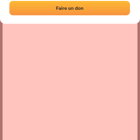
Localización
Fotos
Comentarios y reseñas
|
|
› Ubicación del frontón