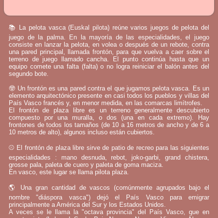
📚 La pelota vasca (Euskal pilota) reúne varios juegos de pelota del
juego de la palma. En la mayoría de las especialidades, el juego
consiste en lanzar la pelota, en volea o después de un rebote, contra
una pared principal, llamada frontón, para que vuelva a caer sobre el
terreno de juego llamado cancha. El punto continúa hasta que un
equipo comete una falta (falta) o no logra reiniciar el balón antes del
segundo bote.
🤓 Un frontón es una pared contra el que jugamos pelota vasca. Es un
elemento arquitectónico presente en casi todos los pueblos y villas del
País Vasco francés y, en menor medida, en las comarcas limítrofes.
El frontón de plaza libre es un terreno generalmente descubierto
compuesto por una muralla, o dos (una en cada extremo). Hay
frontones de todos los tamaños (de 10 a 16 metros de ancho y de 6 a
10 metros de alto), algunos incluso están cubiertos.
⚾ El frontón de plaza libre sirve de patio de recreo para las siguientes
especialidades : mano desnuda, rebot, joko-garbi, grand chistera,
grosse pala, paleta de cuero y paleta de goma maciza.
En vasco, este lugar se llama pilota plaza.
🌎 Una gran cantidad de vascos (comúnmente agrupados bajo el
nombre "diáspora vasca") dejó el País Vasco para emigrar
principalmente a América del Sur y los Estados Unidos.
A veces se le llama la "octava provincia" del País Vasco, que en