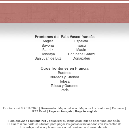
Frontones del País Vasco francés
Anglet
Ezpeleta
Bayona
Itsasu
Biarritz
Maule
Hendaya
Donibane Garazi
San Juan de Luz
Donapaleu
Otros frontones en Francia
Burdeos
Burdeos y Gironda
Tolosa
Tolosa y Garonne
París
Frontons.net © 2011-2026 |
Bienvenido
|
Mapa del sitio
|
Mapa de los frontones
|
Contacto
|
RSS Feed
|
Page en français
|
Page in english
Para apoyar a
Frontons.net
y garantizar su longevidad, puede hacer una donación.
El dinero recaudado se utilizará para pagar los gastos relacionados con los costos de
hospedaje del sitio y la renovación del nombre de dominio del sitio.